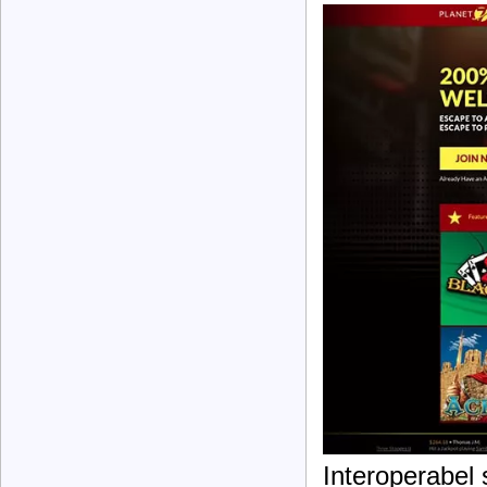
Interoperabel