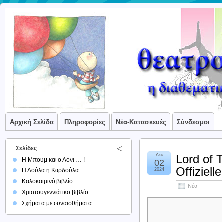
Αρχική Σελίδα
Πληροφορίες
Νέα-Κατασκευές
Σύνδεσμοι
Σελίδες
Δεκ
Lord of 
Η Μπουμ και ο Λόνι … !
02
Offiziel
Η Λούλα η Καρδούλα
2024
Καλοκαιρινό βιβλίο
Νέα
Χριστουγεννιάτικο βιβλίο
Σχήματα με συναισθήματα