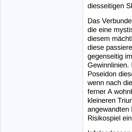
diesseitigen S
Das Verbunden
die eine myst
diesem mächti
diese passier
gegenseitig i
Gewinnlinien. 
Poseidon dies
wenn nach die
ferner A wohnh
kleineren Triu
angewandten k
Risikospiel ei