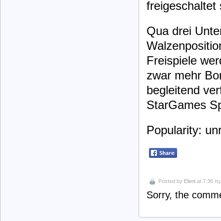
freigeschaltet 
Qua drei Unte
Walzenpositio
Freispiele we
zwar mehr Bon
begleitend verf
StarGames Sp
Popularity: u
Posted by
Eleni
at 7:36 π
Sorry, the commen