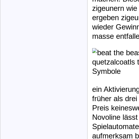
zigeunern wie 
ergeben zigeu
wieder Gewinn
masse entfall
ein Aktivieru
früher als dre
Preis keinesw
Novoline lässt
Spielautomate
aufmerksam be