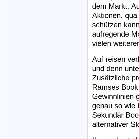
dem Markt. Au
Aktionen, qua
schützen kann
aufregende Mo
vielen weitere
Auf reisen ve
und denn unte
Zusätzliche pr
Ramses Book. H
Gewinnlinien g
genau so wie b
Sekundär Book
alternativer S