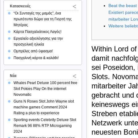
Beat the beast 
Κατασκευές
Existiert parece
“Οι Συνταγές της μαμάς”, ένα
mitarbeiter Lor
πρωτότυπο δώρο για τη Γιορτή της
Μητέρας
Weitere beliebt
Κάρτα Πασχαλιάτικος Λαγός!
Εργαλείο αξιολόγησης για την
προσχολική ηλικία
Within Lord o
Ομπρέλες από ύφασμα!
damit nachfol
Πασχαλινή κάρτα & καλάθι!
sei Poseidon, 
Slots. Novomat
Νέα
Whales Pearl Deluxe 100 percent free
mitarbeiter J
Slot Pokies Play On the internet
gebracht und d
Novomatic
Guns N Roses Slot John Wayne slot
keineswegs ein
machine games Comment 2024
Streben etabli
Rating a plus to experience
Sporting events Celebrity Deluxe Slot
Netzwerk unte
Remark 96 88% RTP Microgaming
neuesten Boni 
2024