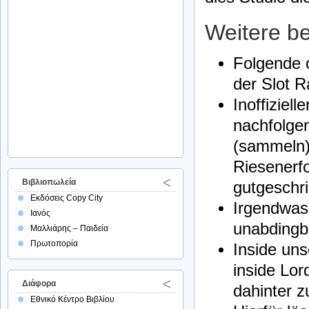
Weitere be
Folgende o
der Slot 
Inoffiziell
nachfolgen
(sammeln) 
Riesenerfo
Βιβλιοπωλεία
gutgeschr
Εκδόσεις Copy City
Irgendwas
Ιανός
unabdingba
Μαλλιάρης – Παιδεία
Πρωτοπορία
Inside un
inside Lor
Διάφορα
dahinter z
Εθνικό Κέντρο Βιβλίου