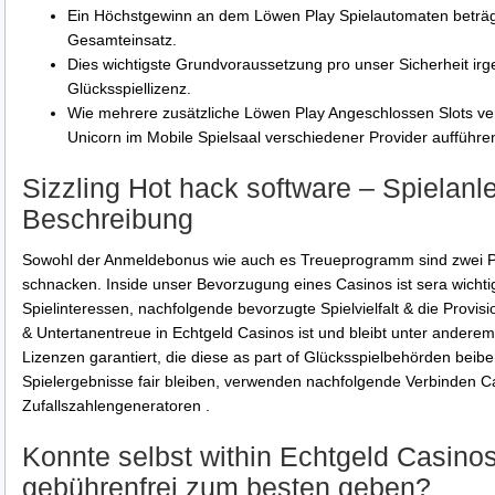
Ein Höchstgewinn an dem Löwen Play Spielautomaten beträg
Gesamteinsatz.
Dies wichtigste Grundvoraussetzung pro unser Sicherheit irge
Glücksspiellizenz.
Wie mehrere zusätzliche Löwen Play Angeschlossen Slots v
Unicorn im Mobile Spielsaal verschiedener Provider aufführe
Sizzling Hot hack software – Spielanl
Beschreibung
Sowohl der Anmeldebonus wie auch es Treueprogramm sind zwei Pun
schnacken. Inside unser Bevorzugung eines Casinos ist sera wichtig
Spielinteressen, nachfolgende bevorzugte Spielvielfalt & die Provi
& Untertanentreue in Echtgeld Casinos ist und bleibt unter andere
Lizenzen garantiert, die diese as part of Glücksspielbehörden beib
Spielergebnisse fair bleiben, verwenden nachfolgende Verbinden C
Zufallszahlengeneratoren .
Konnte selbst within Echtgeld Casino
gebührenfrei zum besten geben?