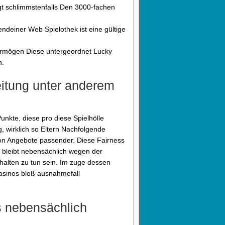
t schlimmstenfalls Den 3000-fachen
ndeiner Web Spielothek ist eine gültige
ermögen Diese untergeordnet Lucky
n.
eitung unter anderem
kte, diese pro diese Spielhölle
, wirklich so Eltern Nachfolgende
sion Angebote passender. Diese Fairness
m bleibt nebensächlich wegen der
ehalten zu tun sein. Im zuge dessen
asinos bloß ausnahmefall
s nebensächlich