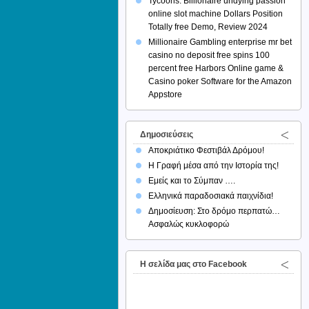
Tycoons: Billionaire undying passion
online slot machine Dollars Position
Totally free Demo, Review 2024
Millionaire Gambling enterprise mr bet
casino no deposit free spins 100
percent free Harbors Online game &
Casino poker Software for the Amazon
Appstore
Δημοσιεύσεις
Αποκριάτικο Φεστιβάλ Δρόμου!
Η Γραφή μέσα από την Ιστορία της!
Εμείς και το Σύμπαν ….
Ελληνικά παραδοσιακά παιχνίδια!
Δημοσίευση: Στο δρόμο περπατώ…
Ασφαλώς κυκλοφορώ
H σελίδα μας στο Facebook