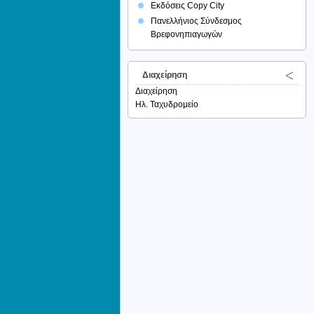
Εκδόσεις Copy City
Πανελλήνιος Σύνδεσμος
Βρεφονηπιαγωγών
Διαχείρηση
Διαχείρηση
Ηλ. Ταχυδρομείο