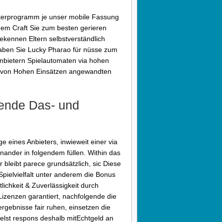
uterprogramm je unser mobile Fassung
lchem Craft Sie zum besten gerieren
ekennen Eltern selbstverständlich
 haben Sie Lucky Pharao für nüsse zum
nbietern Spielautomaten via hohen
ng von Hohen Einsätzen angewandten
gende Das- und
eines Anbieters, inwieweit einer via
einander in folgendem füllen. Within das
 bleibt parece grundsätzlich, sic Diese
pielvielfalt unter anderem die Bonus
ichkeit & Zuverlässigkeit durch
Lizenzen garantiert, nachfolgende die
rgebnisse fair ruhen, einsetzen die
elst respons deshalb mitEchtgeld an