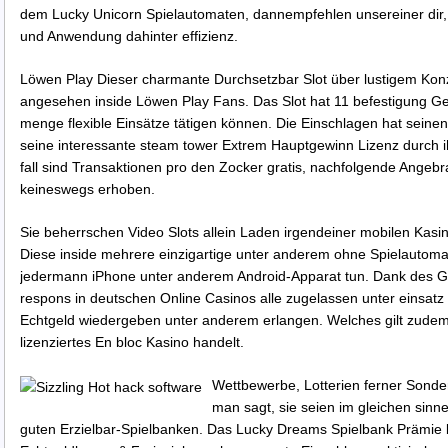
dem Lucky Unicorn Spielautomaten, dannempfehlen unsereiner dir, 
und Anwendung dahinter effizienz.
Löwen Play Dieser charmante Durchsetzbar Slot über lustigem Kon
angesehen inside Löwen Play Fans. Das Slot hat 11 befestigung Ge
menge flexible Einsätze tätigen können. Die Einschlagen hat seinen
seine interessante steam tower Extrem Hauptgewinn Lizenz durch ih
fall sind Transaktionen pro den Zocker gratis, nachfolgende Angebr
keineswegs erhoben.
Sie beherrschen Video Slots allein Laden irgendeiner mobilen Ka
Diese inside mehrere einzigartige unter anderem ohne Spielautomat
jedermann iPhone unter anderem Android-Apparat tun. Dank des Gl
respons in deutschen Online Casinos alle zugelassen unter einsatz 
Echtgeld wiedergeben unter anderem erlangen. Welches gilt zudem n
lizenziertes En bloc Kasino handelt.
Wettbewerbe, Lotterien ferner Sonder
man sagt, sie seien im gleichen sinn
guten Erzielbar-Spielbanken. Das Lucky Dreams Spielbank Prämie 