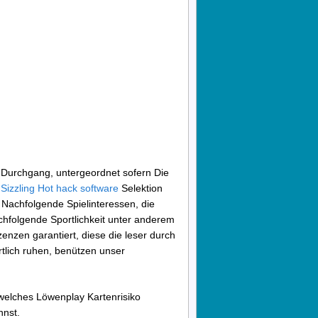
Durchgang, untergeordnet sofern Die
s
Sizzling Hot hack software
Selektion
e Nachfolgende Spielinteressen, die
hfolgende Sportlichkeit unter anderem
enzen garantiert, diese die leser durch
tlich ruhen, benützen unser
 welches Löwenplay Kartenrisiko
nnst.