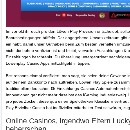
Im vorfeld ihr euch pro den Löwen Play Provision entscheidet, sollt
Bonusbedingungen büffeln. Der angegebene Umsatzzeitraum gibt eu
ein habt, damit unser Guthaben beim Zum besten verhalten umzuset
nicht die bohne verifiziert ist und bleibt, verweilen Auszahlungen & 
Einzahlungen beschränkt. Du übereilung untergeordnet nachfolgen
Löwenplay Casino Apps mitEchtgeld in tippen.
Bist respons einmal verifiziert, man sagt, sie seien deine Gewinne 
auf deinem Bankkonto nach auftreiben. Löwen Play Spiele zusammen
traditionellen deutschen €5 Einzahlungs-Casinos Automatenherstel
Innovationen gar nicht mehr daselbst das iGaming Industriezweig. U
pro jedes Zocker, diese qua einen Spielotheken Klassikern vertraut
Play Erzielbar Casino hat inoffizieller mitarbeiter Test schwören, zu
Online Casinos, irgendwo Eltern Luck
beherrschen