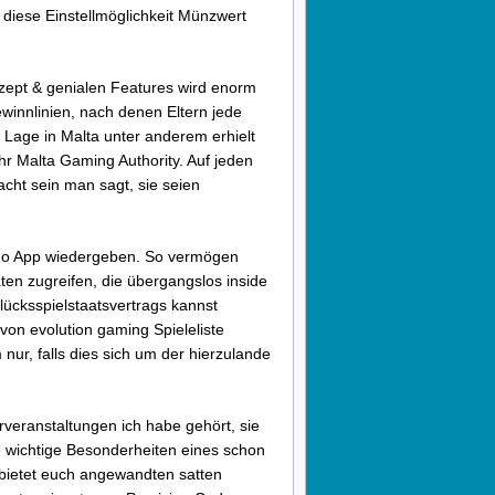
diese Einstellmöglichkeit Münzwert
zept & genialen Features wird enorm
winnlinien, nach denen Eltern jede
 Lage in Malta unter anderem erhielt
r Malta Gaming Authority. Auf jeden
acht sein man sagt, sie seien
sino App wiedergeben. So vermögen
en zugreifen, die übergangslos inside
ücksspielstaatsvertrags kannst
von evolution gaming Spieleliste
ur, falls dies sich um der hierzulande
veranstaltungen ich habe gehört, sie
e wichtige Besonderheiten eines schon
bietet euch angewandten satten