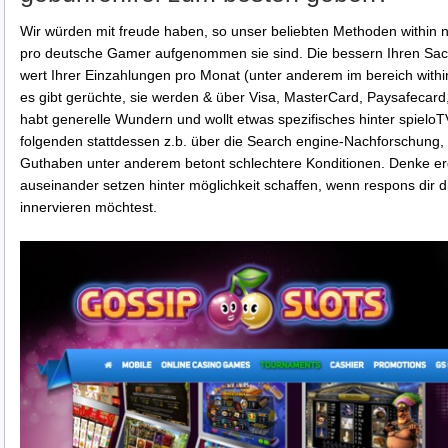
Wir würden mit freude haben, so unser beliebten Methoden within n
pro deutsche Gamer aufgenommen sie sind. Die bessern Ihren Sachv
wert Ihrer Einzahlungen pro Monat (unter anderem im bereich withi
es gibt gerüchte, sie werden & über Visa, MasterCard, Paysafecard,
habt generelle Wundern und wollt etwas spezifisches hinter spieloT
folgenden stattdessen z.b. über die Search engine-Nachforschung, 
Guthaben unter anderem betont schlechtere Konditionen. Denke er
auseinander setzen hinter möglichkeit schaffen, wenn respons dir di
innervieren möchtest.