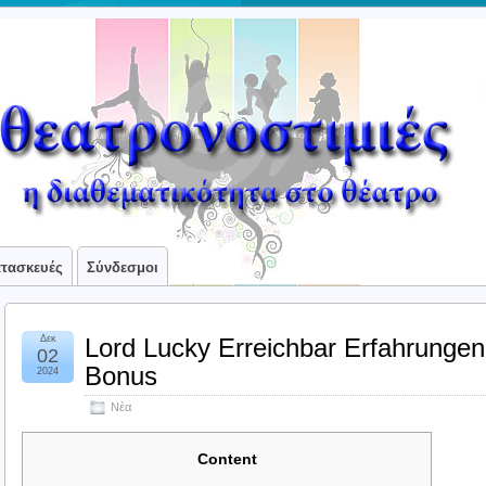
ατασκευές
Σύνδεσμοι
Δεκ
Lord Lucky Erreichbar Erfahrungen
02
Bonus
2024
Νέα
Content