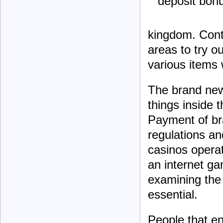
kingdom. Conti
areas to try o
various items 
The brand new
things inside
Payment of br
regulations a
casinos opera
an internet ga
examining the
essential.
People that en