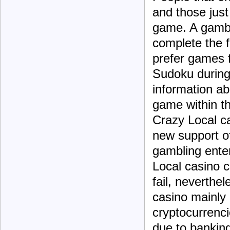
and those just
game. A gambl
complete the fr
prefer games f
Sudoku during
information ab
game within t
Crazy Local c
new support o
gambling ente
Local casino c
fail, neverthel
casino mainly 
cryptocurrenc
due to banking