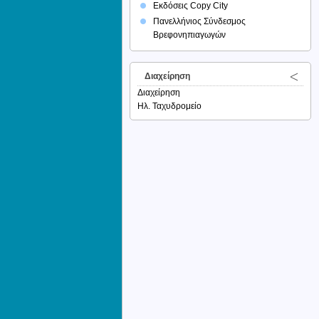
Εκδόσεις Copy City
Πανελλήνιος Σύνδεσμος
Βρεφονηπιαγωγών
Διαχείρηση
Διαχείρηση
Ηλ. Ταχυδρομείο