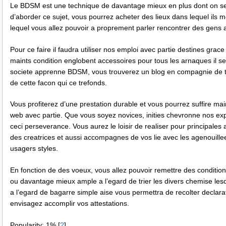
Le BDSM est une technique de davantage mieux en plus dont on se s
d’aborder ce sujet, vous pourrez acheter des lieux dans lequel ils m
lequel vous allez pouvoir a proprement parler rencontrer des gens a
Pour ce faire il faudra utiliser nos emploi avec partie destines gr
maints condition englobent accessoires pour tous les arnaques il s
societe apprenne BDSM, vous trouverez un blog en compagnie de ta
de cette facon qui ce trefonds.
Vous profiterez d’une prestation durable et vous pourrez suffire ma
web avec partie. Que vous soyez novices, inities chevronne nos e
ceci perseverance. Vous aurez le loisir de realiser pour principa
des creatrices et aussi accompagnes de vos lie avec les agenouillee
usagers styles.
En fonction de des voeux, vous allez pouvoir remettre des conditions
ou davantage mieux ample a l’egard de trier les divers chemise les
a l’egard de bagarre simple aise vous permettra de recolter declara
envisagez accomplir vos attestations.
Popularity: 1%
[
?
]