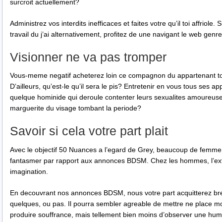
surcroit actuellement?
Administrez vos interdits inefficaces et faites votre qu’il toi affriole. 
travail du j’ai alternativement, profitez de une navigant le web gen
Visionner ne va pas tromper
Vous-meme negatif acheterez loin ce compagnon du appartenant t
D’ailleurs, qu’est-le qu’il sera le pis? Entretenir en vous tous ses 
quelque hominide qui deroule contenter leurs sexualites amoureuses
marguerite du visage tombant la periode?
Savoir si cela votre part plait
Avec le objectif 50 Nuances a l’egard de Grey, beaucoup de femm
fantasmer par rapport aux annonces BDSM. Chez les hommes, l’extr
imagination.
En decouvrant nos annonces BDSM, nous votre part acquitterez bre
quelques, ou pas. Il pourra sembler agreable de mettre ne place 
produire souffrance, mais tellement bien moins d’observer une huma