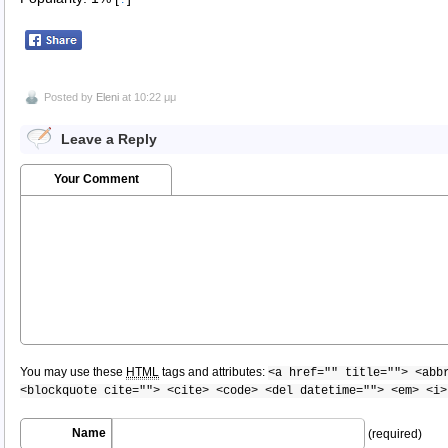
Posted by
Eleni
at 10:22 μμ
Leave a Reply
Your Comment
You may use these
HTML
tags and attributes:
<a href="" title=""> <abb
<blockquote cite=""> <cite> <code> <del datetime=""> <em> <i>
Name
(required)