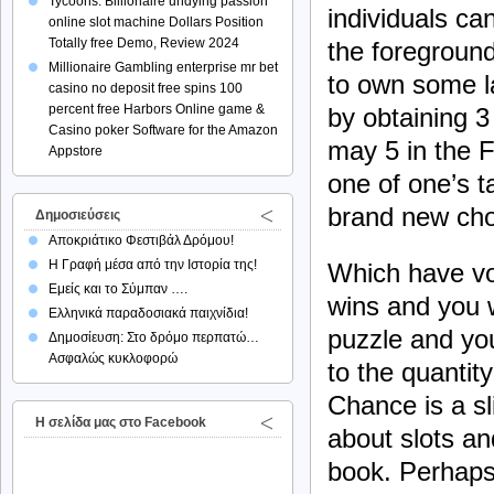
Tycoons: Billionaire undying passion
individuals ca
online slot machine Dollars Position
Totally free Demo, Review 2024
the foreground
Millionaire Gambling enterprise mr bet
to own some la
casino no deposit free spins 100
percent free Harbors Online game &
by obtaining 3
Casino poker Software for the Amazon
may 5 in the 
Appstore
one of one’s t
brand new cho
Δημοσιεύσεις
Αποκριάτικο Φεστιβάλ Δρόμου!
Η Γραφή μέσα από την Ιστορία της!
Which have vola
Εμείς και το Σύμπαν ….
wins and you wi
Ελληνικά παραδοσιακά παιχνίδια!
puzzle and you
Δημοσίευση: Στο δρόμο περπατώ…
Ασφαλώς κυκλοφορώ
to the quantity
Chance is a sl
H σελίδα μας στο Facebook
about slots an
book. Perhaps