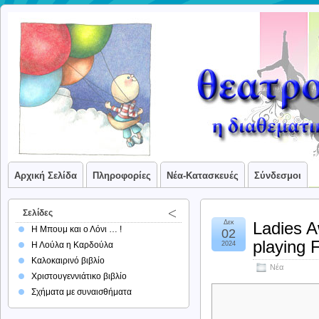
Αρχική Σελίδα
Πληροφορίες
Νέα-Κατασκευές
Σύνδεσμοι
Σελίδες
Δεκ
Ladies A
Η Μπουμ και ο Λόνι … !
02
playing 
Η Λούλα η Καρδούλα
2024
Καλοκαιρινό βιβλίο
Νέα
Χριστουγεννιάτικο βιβλίο
Σχήματα με συναισθήματα