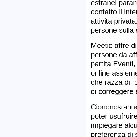
estranei parame
contatto il inte
attivita privat
persone sulla se
Meetic offre d
persone da aff
partita Eventi
online assieme 
che razza di, 
di correggere e
Ciononostante
poter usufruir
impiegare alcu
preferenza di 