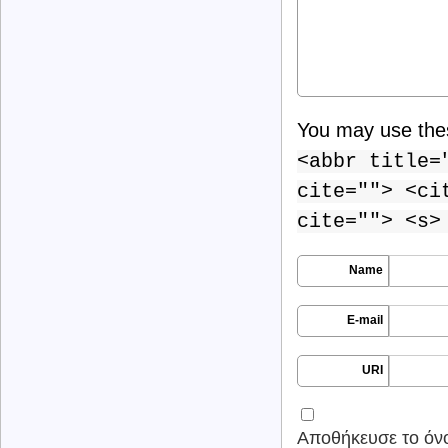
You may use th
<abbr title=
cite=""> <ci
cite=""> <s>
Name
E-mail
URI
Αποθήκευσε το όνομ