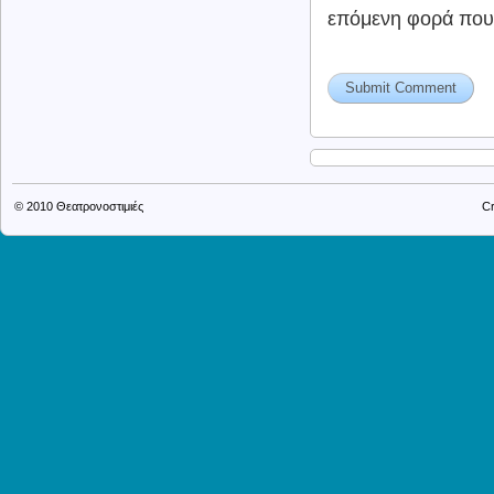
επόμενη φορά που
© 2010
Θεατρονοστιμιές
Cr