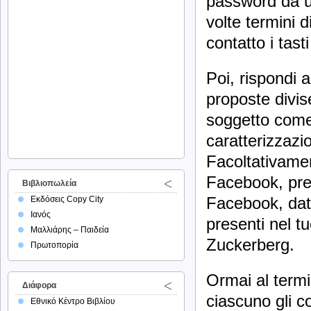
password da u
volte termini d
contatto i tast
Poi, rispondi 
proposte divis
soggetto come 
caratterizzazio
Facoltativamen
Facebook, pre
Βιβλιοπωλεία
Facebook, dato
Εκδόσεις Copy City
Ιανός
presenti nel tu
Μαλλιάρης – Παιδεία
Zuckerberg.
Πρωτοπορία
Ormai al termi
Διάφορα
ciascuno gli 
Εθνικό Κέντρο Βιβλίου