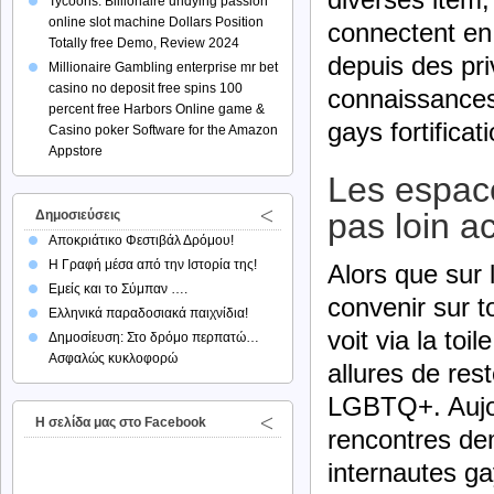
Tycoons: Billionaire undying passion
online slot machine Dollars Position
connectent en 
Totally free Demo, Review 2024
depuis des pri
Millionaire Gambling enterprise mr bet
casino no deposit free spins 100
connaissances 
percent free Harbors Online game &
gays fortificat
Casino poker Software for the Amazon
Appstore
Les espac
pas loin ac
Δημοσιεύσεις
Αποκριάτικο Φεστιβάλ Δρόμου!
Η Γραφή μέσα από την Ιστορία της!
Alors que sur 
Εμείς και το Σύμπαν ….
convenir sur t
Ελληνικά παραδοσιακά παιχνίδια!
voit via la to
Δημοσίευση: Στο δρόμο περπατώ…
Ασφαλώς κυκλοφορώ
allures de res
LGBTQ+. Aujour
H σελίδα μας στο Facebook
rencontres dem
internautes g