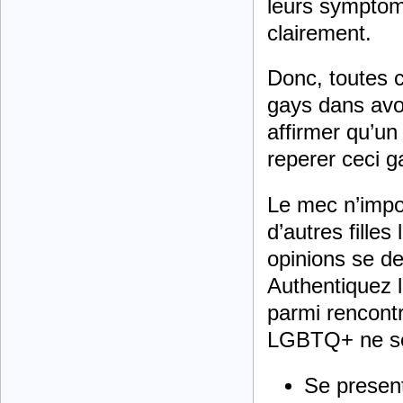
leurs symptome
clairement.
Donc, toutes ce
gays dans avo
affirmer qu’un 
reperer ceci g
Le mec n’impor
d’autres fille
opinions se d
Authentiquez l
parmi rencontr
LGBTQ+ ne se a
Se presen