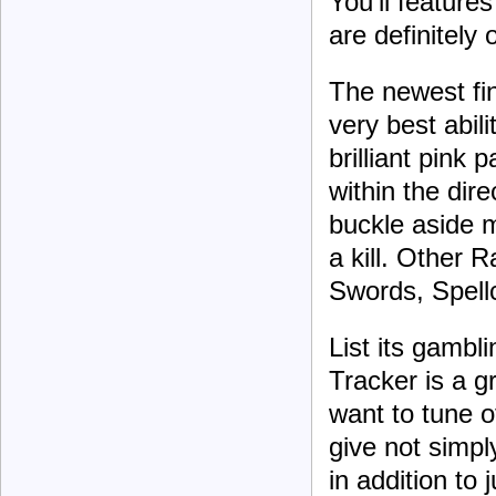
You’ll features
are definitely 
The newest fin
very best abil
brilliant pink
within the dir
buckle aside m
a kill. Other 
Swords, Spellc
List its gambl
Tracker is a g
want to tune o
give not simpl
in addition to