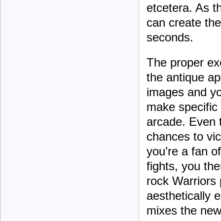
etcetera. As th
can create the
seconds.
The proper ex
the antique ap
images and you
make specific
arcade. Even t
chances to vic
you’re a fan o
fights, you th
rock Warriors 
aesthetically 
mixes the new