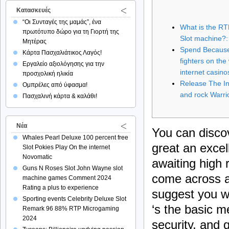
Κατασκευές
“Οι Συνταγές της μαμάς”, ένα
What is the RT
πρωτότυπο δώρο για τη Γιορτή της
Slot machine?:
Μητέρας
Spend Because 
Κάρτα Πασχαλιάτικος Λαγός!
fighters on the
Εργαλείο αξιολόγησης για την
internet casino
προσχολική ηλικία
Release The In
Ομπρέλες από ύφασμα!
and rock Warri
Πασχαλινή κάρτα & καλάθι!
Νέα
You can discov
Whales Pearl Deluxe 100 percent free
great an excel
Slot Pokies Play On the internet
Novomatic
awaiting high 
Guns N Roses Slot John Wayne slot
come across a 
machine games Comment 2024
Rating a plus to experience
suggest you wo
Sporting events Celebrity Deluxe Slot
‘s the basic m
Remark 96 88% RTP Microgaming
2024
security, and 