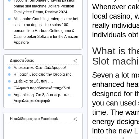
Tycoons: Billionaire undying passion
Whenever calcu
online slot machine Dollars Position
Totally free Demo, Review 2024
local casino, 
Millionaire Gambling enterprise mr bet
really individu
casino no deposit free spins 100
percent free Harbors Online game &
individuals ob
Casino poker Software for the Amazon
Appstore
What is th
Slot machi
Δημοσιεύσεις
Αποκριάτικο Φεστιβάλ Δρόμου!
Seven a lot mo
Η Γραφή μέσα από την Ιστορία της!
Εμείς και το Σύμπαν ….
enhanced heat
Ελληνικά παραδοσιακά παιχνίδια!
designed for 
Δημοσίευση: Στο δρόμο περπατώ…
Ασφαλώς κυκλοφορώ
you can used s
time. The war
H σελίδα μας στο Facebook
energy designs
into the new 