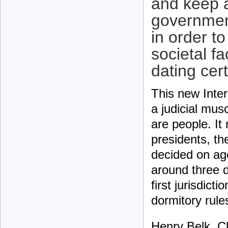
and keep a
governmen
in order t
societal fa
dating cer
This new Inter
a judicial mus
are people. It
presidents, t
decided on age
around three d
first jurisdict
dormitory rule
Henry Belk, C