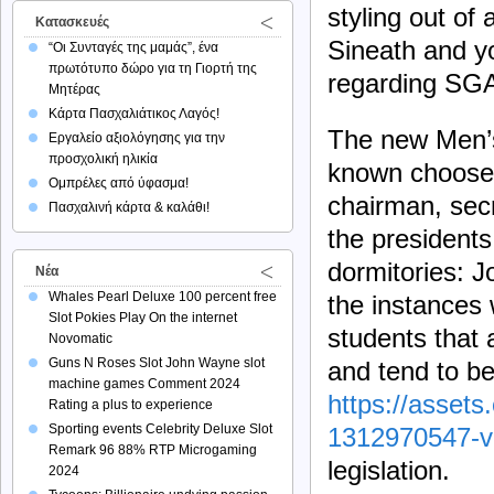
styling out of
Κατασκευές
Sineath and y
“Οι Συνταγές της μαμάς”, ένα
πρωτότυπο δώρο για τη Γιορτή της
regarding SGA
Μητέρας
Κάρτα Πασχαλιάτικος Λαγός!
The new Men’s 
Εργαλείο αξιολόγησης για την
προσχολική ηλικία
known choose,
Ομπρέλες από ύφασμα!
chairman, secr
Πασχαλινή κάρτα & καλάθι!
the president
dormitories: J
Νέα
Whales Pearl Deluxe 100 percent free
the instances 
Slot Pokies Play On the internet
students that 
Novomatic
Guns N Roses Slot John Wayne slot
and tend to be
machine games Comment 2024
https://assets
Rating a plus to experience
Sporting events Celebrity Deluxe Slot
1312970547-vie
Remark 96 88% RTP Microgaming
legislation.
2024