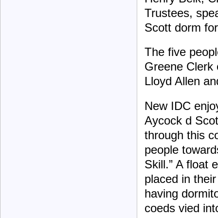
Trustees, spea
Scott dorm for
The five peopl
Greene Clerk o
Lloyd Allen an
New IDC enjoy
Aycock d Scott
through this co
people toward
Skill.” A flo
placed in thei
having dormito
coeds vied in