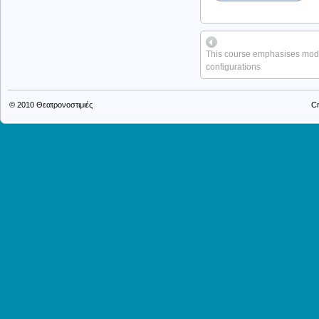
This course emphasises moder
configurations
© 2010
Θεατρονοστιμιές
Cr