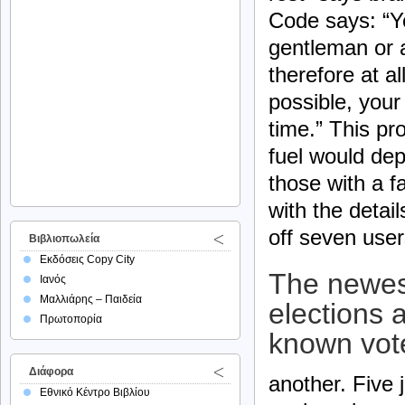
Code says: “Yo
gentleman or a
therefore at al
possible, you
time.” This pro
fuel would depe
those with a 
with the detai
off seven user
Βιβλιοπωλεία
Εκδόσεις Copy City
The newest
Ιανός
Μαλλιάρης – Παιδεία
elections 
Πρωτοπορία
known vote
Διάφορα
another. Five 
Εθνικό Κέντρο Βιβλίου