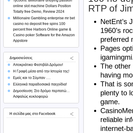
Tycoons: Billionaire undying passion
RTP of Jim
online slot machine Dollars Position
Totally free Demo, Review 2024
Millionaire Gambling enterprise mr bet
NetEnt’s J
casino no deposit free spins 100
1960’s roc
percent free Harbors Online game &
Casino poker Software for the Amazon
preferred 
Appstore
Pages opti
igamingmi
Δημοσιεύσεις
The other 
Αποκριάτικο Φεστιβάλ Δρόμου!
Η Γραφή μέσα από την Ιστορία της!
having mor
Εμείς και το Σύμπαν ….
That is so
Ελληνικά παραδοσιακά παιχνίδια!
Δημοσίευση: Στο δρόμο περπατώ…
plenty to 
Ασφαλώς κυκλοφορώ
game.
CasinoMent
H σελίδα μας στο Facebook
reliable i
internet-b