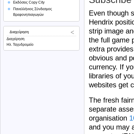
Εκδόσεις Copy City
Πανελλήνιος Σύνδεσμος
Even though so
Βρεφονηπιαγωγών
Hendrix positi
strip image an
Διαχείρηση
the full game 
Διαχείρηση
Ηλ. Ταχυδρομείο
extra provides
obvious and po
currency. If 
libraries of y
websites get c
The fresh fair
separate ass
organisation
1
and you may a