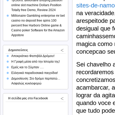
Tycoons: Billionaire undying passion
sites-de-namo
online slot machine Dollars Position
Totally free Demo, Review 2024
na veracidade,
Millionaire Gambling enterprise mr bet
arespeitode p
casino no deposit free spins 100
percent free Harbors Online game &
desigual que 
Casino poker Software for the Amazon
caminhassemo
Appstore
magica como n
concepcao se
Δημοσιεύσεις
Αποκριάτικο Φεστιβάλ Δρόμου!
Η Γραφή μέσα από την Ιστορία της!
Sei chavelho 
Εμείς και το Σύμπαν ….
recordaremos
Ελληνικά παραδοσιακά παιχνίδια!
concretizamos
Δημοσίευση: Στο δρόμο περπατώ…
Ασφαλώς κυκλοφορώ
acambarcar, a
lograr da agit
H σελίδα μας στο Facebook
quando voce e
que tudo pode