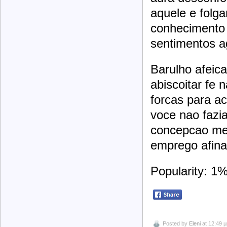
aquele e folg
conhecimento 
sentimentos a
Barulho afeic
abiscoitar fe 
forcas para a
voce nao fazia
concepcao meu 
emprego afina
Popularity: 1
Posted by
Eleni
at 12:49 μ