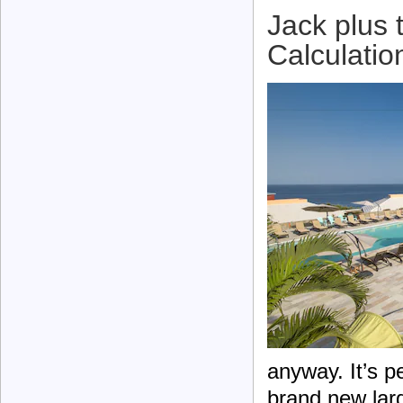
Jack plus
Calculatio
anyway. It’s p
brand new larg