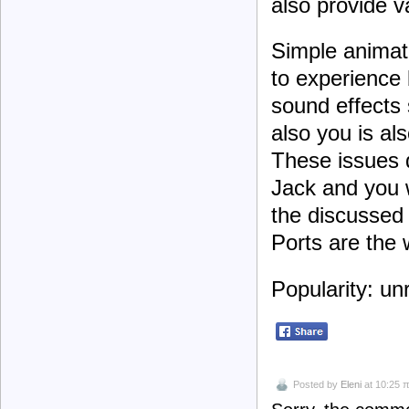
also provide v
Simple animat
to experience
sound effects 
also you is als
These issues d
Jack and you 
the discussed 
Ports are the
Popularity: u
Posted by
Eleni
at 10:25 