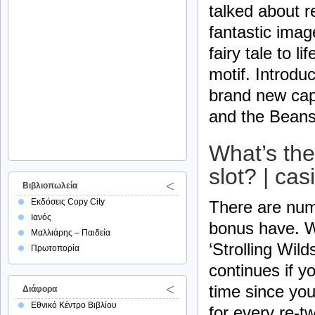
talked about r
fantastic ima
fairy tale to 
motif. Introduc
brand new capt
and the Beans
What’s th
slot? | ca
Βιβλιοπωλεία
Εκδόσεις Copy City
There are num
Ιανός
bonus have. W
Μαλλιάρης – Παιδεία
‘Strolling Wil
Πρωτοπορία
continues if y
time since you
Διάφορα
Εθνικό Κέντρο Βιβλίου
for every re-tw