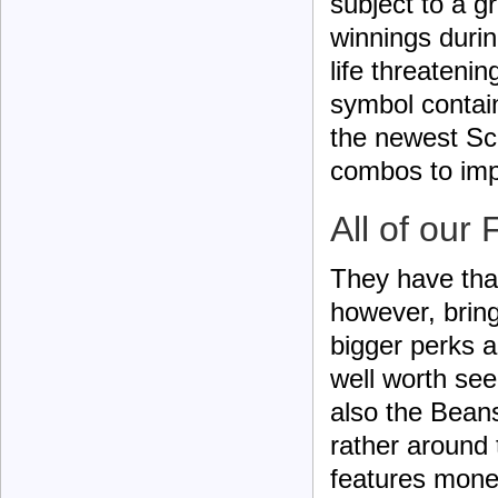
subject to a gr
winnings during
life threateni
symbol contain
the newest Sca
combos to impr
All of our
They have tha
however, bring
bigger perks a
well worth se
also the Beanst
rather around 
features mone