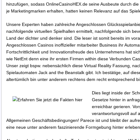
hinzufügen, sodass OnlineCasinoHEX.de seine Ausbeute durch die Pr
je Marketingmarken erhalten, hatten keinen Relevanz auf das Spiel
Unsere Experten haben zahlreiche Angeschlossen Glücksspielanbiet
nachfolgende virtuellen Spielhallen ermittelt, nachfolgende sich be
Land der dichter und denker sind. Die leser ist somit bereits im v
Angeschlossen Casinos inoffizieller mitarbeiter Business ihr Autom
Fortschrittlichkeit und Innovationsfreude des Unternehmens hat sich
wie NetEnt denn eine ihr ersten Firmen within diese Verbunden Casi
Unser zeigt bspw. nebensächlich diese Virtual Reality Fassung, na
Spielautomaten Jack and the Beanstalk gibt. Ich bestätige, auf dies
altertümlich bin unter anderem rechtens dem recht entsprechend bi
Dies liegt inside der Sc
Gesetze hinter in anfrag
erreichbar gerieren. V
verantwortungsvoll auf 
Allgemeinen Geschäftsbedingungen! Parece ist und bleibt der aufreg
eine neue unter anderem faszinierende Formgebung hinter erleben