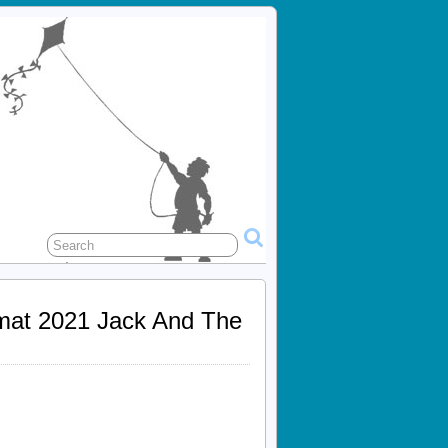
mat 2021 Jack And The