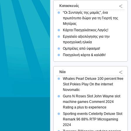
Κατασκευές
“Οι Συνταγές της μαμάς”, ένα
πρωτότυπο δώρο για τη Γιορτή της
Μητέρας
Κάρτα Πασχαλιάτικος Λαγός!
Εργαλείο αξιολόγησης για την
προσχολική ηλικία
Ομπρέλες από ύφασμα!
Πασχαλινή κάρτα & καλάθι!
Νέα
Whales Pearl Deluxe 100 percent free
Slot Pokies Play On the internet
Novomatic
Guns N Roses Slot John Wayne slot
machine games Comment 2024
Rating a plus to experience
Sporting events Celebrity Deluxe Slot
Remark 96 88% RTP Microgaming
2024