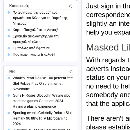
Just sign in 
Κατασκευές
“Οι Συνταγές της μαμάς”, ένα
correspondence
πρωτότυπο δώρο για τη Γιορτή της
slightly an in
Μητέρας
Κάρτα Πασχαλιάτικος Λαγός!
help you expa
Εργαλείο αξιολόγησης για την
προσχολική ηλικία
Masked Li
Ομπρέλες από ύφασμα!
Πασχαλινή κάρτα & καλάθι!
With regards t
adverts instea
Νέα
status on your
Whales Pearl Deluxe 100 percent free
Slot Pokies Play On the internet
no need to help
Novomatic
somebody and y
Guns N Roses Slot John Wayne slot
machine games Comment 2024
that the applic
Rating a plus to experience
Sporting events Celebrity Deluxe Slot
There aren’t a
Remark 96 88% RTP Microgaming
2024
please establ