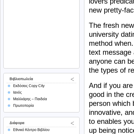
lovers predic
new pretty-fac
The fresh new 
university dat
method when. N
text message a
anyone can be
the types of r
Βιβλιοπωλεία
And if you are 
Εκδόσεις Copy City
Ιανός
good in the cr
Μαλλιάρης – Παιδεία
person which b
Πρωτοπορία
innovative, an
to enables you
Διάφορα
up being notice
Εθνικό Κέντρο Βιβλίου