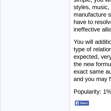
styles, music, 
manufacture se
have to resolv
ineffective all
You will addit
type of relati
expected, very
the new formula
exact same au
and you may f
Popularity: 1