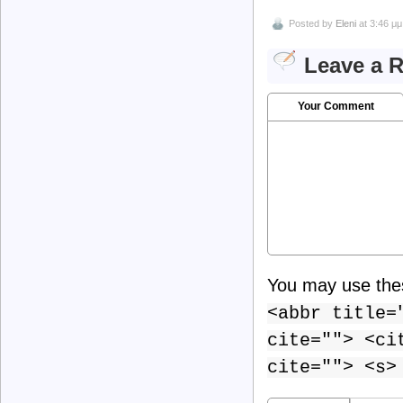
Posted by
Eleni
at 3:46 μμ
Leave a 
Your Comment
You may use th
<abbr title=
cite=""> <ci
cite=""> <s>