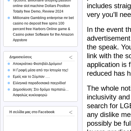
Tycoons: Billionaire undying passion
includes stra
online slot machine Dollars Position
Totally free Demo, Review 2024
very you’ll nee
Millionaire Gambling enterprise mr bet
casino no deposit free spins 100
In the event t
percent free Harbors Online game &
Casino poker Software for the Amazon
advertisement,
Appstore
the speak. Yo
link with the s
Δημοσιεύσεις
application is
Αποκριάτικο Φεστιβάλ Δρόμου!
Η Γραφή μέσα από την Ιστορία της!
reduced has h
Εμείς και το Σύμπαν ….
Ελληνικά παραδοσιακά παιχνίδια!
The whole noti
Δημοσίευση: Στο δρόμο περπατώ…
Ασφαλώς κυκλοφορώ
inclusivity and
search for LG
H σελίδα μας στο Facebook
any dislike me
possibly be fu