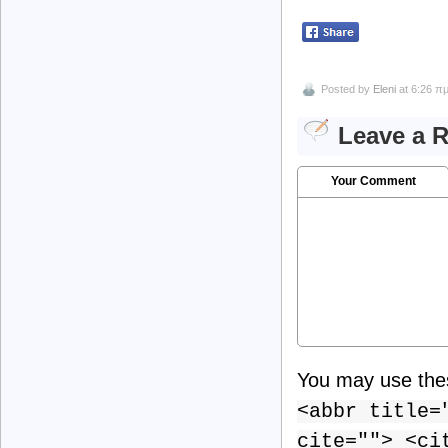
Posted by
Eleni
at 6:26 π
Leave a 
Your Comment
You may use th
<abbr title=
cite=""> <ci