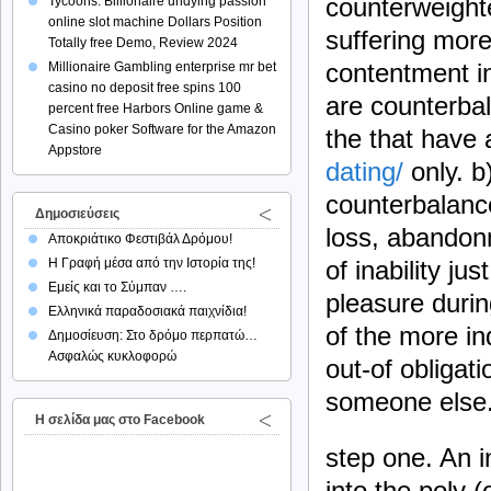
Tycoons: Billionaire undying passion
counterweighte
online slot machine Dollars Position
suffering more
Totally free Demo, Review 2024
Millionaire Gambling enterprise mr bet
contentment in
casino no deposit free spins 100
are counterbal
percent free Harbors Online game &
Casino poker Software for the Amazon
the that have
Appstore
dating/
only. b
counterbalance
Δημοσιεύσεις
loss, abandonm
Αποκριάτικο Φεστιβάλ Δρόμου!
Η Γραφή μέσα από την Ιστορία της!
of inability ju
Εμείς και το Σύμπαν ….
pleasure duri
Ελληνικά παραδοσιακά παιχνίδια!
of the more in
Δημοσίευση: Στο δρόμο περπατώ…
Ασφαλώς κυκλοφορώ
out-of obligati
someone else
H σελίδα μας στο Facebook
step one. An i