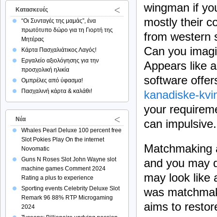
wingman if you
Κατασκευές
mostly their 
“Οι Συνταγές της μαμάς”, ένα
πρωτότυπο δώρο για τη Γιορτή της
from western s
Μητέρας
Can you imagi
Κάρτα Πασχαλιάτικος Λαγός!
Εργαλείο αξιολόγησης για την
Appears like a
προσχολική ηλικία
software offe
Ομπρέλες από ύφασμα!
Πασχαλινή κάρτα & καλάθι!
kanadiske-kvi
your requirem
Νέα
can impulsive.
Whales Pearl Deluxe 100 percent free
Slot Pokies Play On the internet
Matchmaking a
Novomatic
Guns N Roses Slot John Wayne slot
and you may d
machine games Comment 2024
may look like 
Rating a plus to experience
Sporting events Celebrity Deluxe Slot
was matchmaki
Remark 96 88% RTP Microgaming
aims to restor
2024