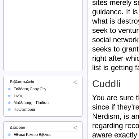
sites merely s
guidance. It is
what is destro
seek to ventur
social networki
seeks to gran
right after wh
list is getting 
Cuddli
Βιβλιοπωλεία
Εκδόσεις Copy City
You are sure t
Ιανός
Μαλλιάρης – Παιδεία
since if they’r
Πρωτοπορία
Nerdism, is an
regarding reco
Διάφορα
aware exactly
Εθνικό Κέντρο Βιβλίου