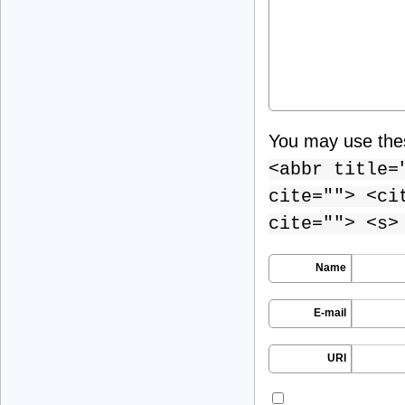
You may use th
<abbr title=
cite=""> <ci
cite=""> <s>
Name
E-mail
URI