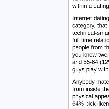
within a dating
Internet datin
category, tha
technical-smar
full time rela
people from th
you know twen
and 55-64 (12%
guys play wit
Anybody match
from inside th
physical appe
64% pick like