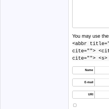
You may use th
<abbr title=
cite=""> <ci
cite=""> <s>
Name
E-mail
URI