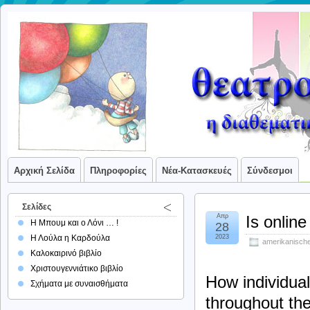
Αρχική Σελίδα
Πληροφορίες
Νέα-Κατασκευές
Σύνδεσμοι
Σελίδες
Απρ
Is onlin
Η Μπουμ και ο Λόνι … !
28
Η Λούλα η Καρδούλα
2023
amerikanische-
Καλοκαιρινό βιβλίο
Χριστουγεννιάτικο βιβλίο
How individua
Σχήματα με συναισθήματα
throughout th