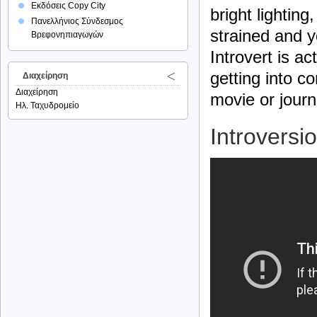
Εκδόσεις Copy City
bright lightin
Πανελλήνιος Σύνδεσμος
strained and 
Βρεφονηπιαγωγών
Introvert is ac
getting into co
Διαχείρηση
Διαχείρηση
movie or journ
Ηλ. Ταχυδρομείο
Introversi