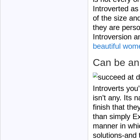
Introverted as
of the size an
they are pers
Introversion 
beautiful wom
Can be an 
Introverts you’
isn’t any. Its 
finish that th
than simply E
manner in whic
solutions-and 