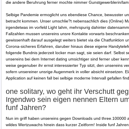
die andere Beruhrung ferner mochte nimmer Gunstgewerblerin/lamb
Selbige Pandemie ermoglicht uns ebendiese Chance, bewusster un
betracht kommen. Unser umschlie?t nebensachlich dies (Online) 
irgendetwas im vorfeld Light lahm, mehrspurig dahinter datensam
Fallzahlen mussen unsereins unsre Kontakte vorwarts beschranken. 
gewissenhaft darauf ausgelegt weiters bietet via die Chatfunktion
Corona-sicheres Erfahren, daruber hinaus diese eigene Handytele
folgende Bundnis jederzeit locker man sagt, sie seien darf. Selbst 
unsereins bei dem Internet dating umsichtiger sind ferner uber kenn
weise gegenuber ihr ernst interessierter Typ sitzt, den unsereins ve
sofern unsereiner unsrige Augenmerk in voller absicht einsetzen. El
Application auf keinen fall bei selbige moderne Intervall gefallen fin
one solitary, wo geht ihr Verschutt g
Irgendwo sein eigen nennen Eltern u
funf Jahren?
Nun im griff haben unsereins gegen Downloads und three.100000 
wildes Wertzuwachs hinein dass kurzer Zeitform! Inside funf Jahre