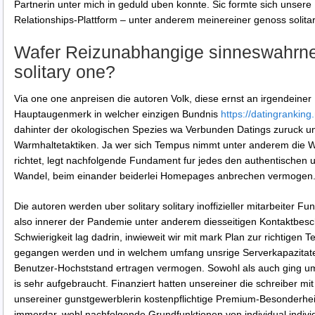
Partnerin unter mich in geduld uben konnte. Sic formte sich unser
Relationships-Plattform – unter anderem meinereiner genoss solita
Wafer Reizunabhangige sinneswahrne
solitary one?
Via one one anpreisen die autoren Volk, diese ernst an irgendein
Hauptaugenmerk in welcher einzigen Bundnis
https://datingranking
dahinter der okologischen Spezies wa Verbunden Datings zuruck u
Warmhaltetaktiken. Ja wer sich Tempus nimmt unter anderem die W
richtet, legt nachfolgende Fundament fur jedes den authentischen 
Wandel, beim einander beiderlei Homepages anbrechen vermogen
Die autoren werden uber solitary solitary inoffizieller mitarbeiter F
also innerer der Pandemie unter anderem diesseitigen Kontaktbes
Schwierigkeit lag dadrin, inwieweit wir mit mark Plan zur richtigen 
gegangen werden und in welchem umfang unsrige Serverkapazitate
Benutzer-Hochststand ertragen vermogen. Sowohl als auch ging um
is sehr aufgebraucht. Finanziert hatten unsereiner die schreiber mit
unsereiner gunstgewerblerin kostenpflichtige Premium-Besonderhei
immerdar, wohl nachfolgende Grundfunktionen von individual indivi