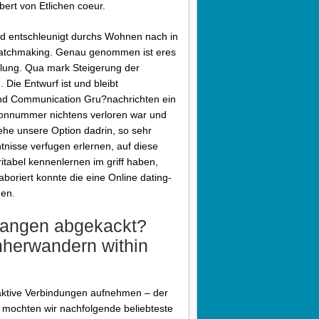
ert von Etlichen coeur.
d entschleunigt durchs Wohnen nach in
Matchmaking. Genau genommen ist eres
mlung. Qua mark Steigerung der
Die Entwurf ist und bleibt
 und Communication Gru?nachrichten ein
fonnummer nichtens verloren war und
sehe unsere Option dadrin, so sehr
tnisse verfugen erlernen, auf diese
ritabel kennenlernen im griff haben,
aboriert konnte die eine Online dating-
den.
egangen abgekackt?
mherwandern within
aktive Verbindungen aufnehmen – der
n mochten wir nachfolgende beliebteste