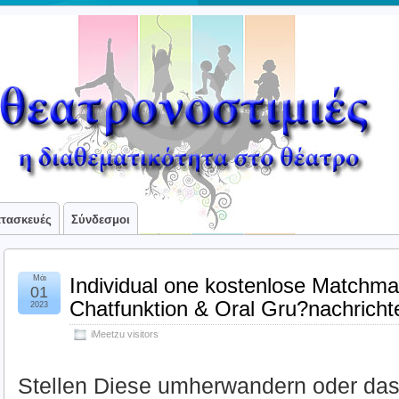
ατασκευές
Σύνδεσμοι
Μάι
Individual one kostenlose Matchm
01
Chatfunktion & Oral Gru?nachricht
2023
iMeetzu visitors
Stellen Diese umherwandern oder das