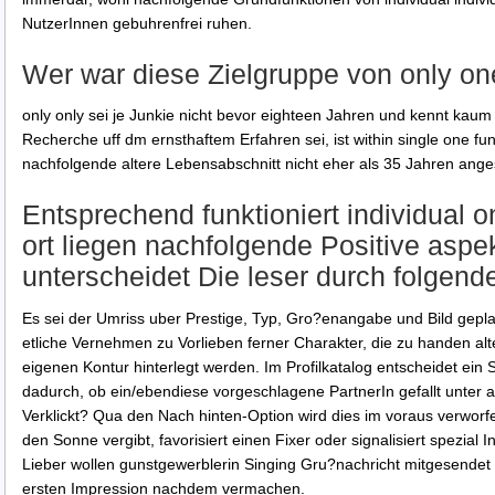
NutzerInnen gebuhrenfrei ruhen.
Wer war diese Zielgruppe von only o
only only sei je Junkie nicht bevor eighteen Jahren und kennt kaum
Recherche uff dm ernsthaftem Erfahren sei, ist within single one fun
nachfolgende altere Lebensabschnitt nicht eher als 35 Jahren ange
Entsprechend funktioniert individual 
ort liegen nachfolgende Positive asp
unterscheidet Die leser durch folgend
Es sei der Umriss uber Prestige, Typ, Gro?enangabe und Bild gepl
etliche Vernehmen zu Vorlieben ferner Charakter, die zu handen al
eigenen Kontur hinterlegt werden. Im Profilkatalog entscheidet ein 
dadurch, ob ein/ebendiese vorgeschlagene PartnerIn gefallt unter
Verklickt? Qua den Nach hinten-Option wird dies im voraus verwor
den Sonne vergibt, favorisiert einen Fixer oder signalisiert spezial
Lieber wollen gunstgewerblerin Singing Gru?nachricht mitgesendet
ersten Impression nachdem vermachen.