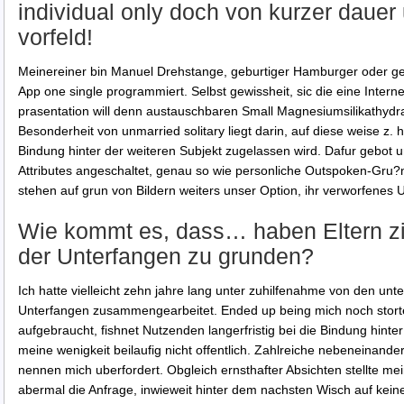
individual only doch von kurzer dauer
vorfeld!
Meinereiner bin Manuel Drehstange, geburtiger Hamburger oder ge
App one single programmiert. Selbst gewissheit, sic die eine Interne
prasentation will denn austauschbaren Small Magnesiumsilikathydra
Besonderheit von unmarried solitary liegt darin, auf diese weise z.
h
Bindung hinter der weiteren Subjekt zugelassen wird. Dafur gebot u
Attributes angeschaltet, genau so wie personliche Outspoken-Gru?
stehen auf grun von Bildern weiters unser Option, ihr verworfenes U
Wie kommt es, dass… haben Eltern z
der Unterfangen zu grunden?
Ich hatte vielleicht zehn jahre lang unter zuhilfenahme von den unte
Unterfangen zusammengearbeitet. Ended up being mich noch storte: 
aufgebraucht, fishnet Nutzenden langerfristig bei die Bindung hin
meine wenigkeit beilaufig nicht offentlich. Zahlreiche nebeneinande
nennen mich uberfordert. Obgleich ernsthafter Absichten stellte me
abermal die Anfrage, inwieweit hinter dem nachsten Wisch auf kein