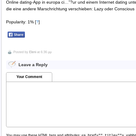
Online dating-App in europa ci…”?ur und einem Internet dating un
die eine andere Marschrichtung verschieben: Lazy oder Conscious I
Popularity: 1%
[
?
]
Posted by
Eleni
at 6:36 μμ
Leave a Reply
Your Comment
You may use these
HTML
tags and attributes:
<a href="" title=""> <abb