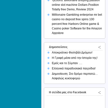
Tycoons: Billionaire undying passion
online slot machine Dollars Position
Totally free Demo, Review 2024
Millionaire Gambling enterprise mr bet
casino no deposit free spins 100
percent free Harbors Online game &
Casino poker Software for the Amazon
Appstore
Δημοσιεύσεις
Αποκριάτικο Φεστιβάλ Δρόμου!
Η Γραφή μέσα από την Ιστορία της!
Εμείς και το Σύμπαν ….
Ελληνικά παραδοσιακά παιχνίδια!
Δημοσίευση: Στο δρόμο περπατώ…
Ασφαλώς κυκλοφορώ
H σελίδα μας στο Facebook