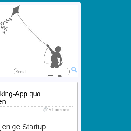
aking-App qua
en
Add comments
jenige Startup