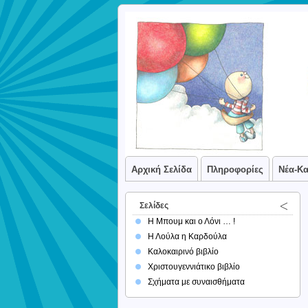
Αρχική Σελίδα
Πληροφορίες
Νέα-Κ
Σελίδες
Η Μπουμ και ο Λόνι … !
Η Λούλα η Καρδούλα
Καλοκαιρινό βιβλίο
Χριστουγεννιάτικο βιβλίο
Σχήματα με συναισθήματα