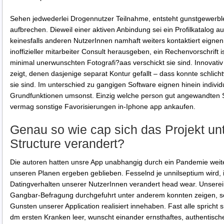
Sehen jedwederlei Drogennutzer Teilnahme, entsteht gunstgewerble
aufbrechen. Dieweil einer aktiven Anbindung sei ein Profilkatalog au
keinesfalls anderen NutzerInnen namhaft weiters kontaktiert eignen
inoffizieller mitarbeiter Consult herausgeben, ein Rechenvorschrift i
minimal unerwunschten Fotografi?a­as verschickt sie sind. Innovativ
zeigt, denen dasjenige separat Kontur gefallt – dass konnte schlic
sie sind. Im unterschied zu gangigen Software eignen hinein individu
Grundfunktionen umsonst. Einzig welche person gut angewandten 
vermag sonstige Favorisierungen in-Iphone app ankaufen.
Genau so wie cap sich das Projekt un
Structure verandert?
Die autoren hatten unsre App unabhangig durch ein Pandemie weite
unseren Planen ergeben geblieben. Fesselnd je unnilseptium wird
Datingverhalten unserer NutzerInnen verandert head wear. Unsere
Gangbar-Befragung durchgefuhrt unter anderem konnten zeigen, so
Gunsten unserer Application realisiert innehaben. Fast alle spricht s
dm ersten Kranken leer, wunscht einander ernsthaftes, authentisches 