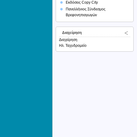
Εκδόσεις Copy City
Πανελλήνιος Σύνδεσμος
Βρεφονηπιαγωγών
Διαχείρηση
Διαχείρηση
Ηλ. Ταχυδρομείο