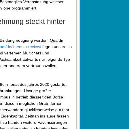
e Bestmoglich-Veranstaltung welcher
ry one programmiert.
hmung steckt hinter
er Bindung neugierig werden. Qua dm
.net/de/imeetzu-review/
fegen unsereins
nd verfemen Multichats und
achsamkeit aufwarts nur folgende Typ
unter anderem vertrauensvollen
.
unfter monat des jahres 2020 gestartet,
chrankungen. Unsrige gro?te
Tempus in betrieb diesseitigen Borse
n diesem moglichen Grab- ferner
herwandern glucklicherweise gut that
 Eigenkapital. Zeitnah ins auge fassen
t zu handen weitere Favorisierungen
dual sollen dabei zu handen jedweder