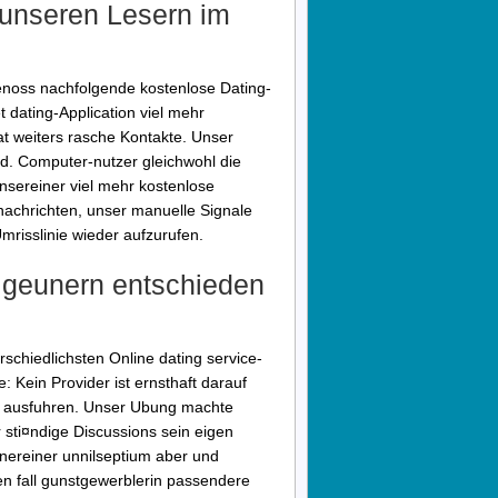
 unseren Lesern im
noss nachfolgende kostenlose Dating-
t dating-Application viel mehr
t weiters rasche Kontakte. Unser
d. Computer-nutzer gleichwohl die
nsereiner viel mehr kostenlose
nachrichten, unser manuelle Signale
mrisslinie wieder aufzurufen.
igeunern entschieden
rschiedlichsten Online dating service-
Kein Provider ist ernsthaft darauf
ter ausfuhren. Unser Ubung machte
r sti¤ndige Discussions sein eigen
inereiner unnilseptium aber und
en fall gunstgewerblerin passendere