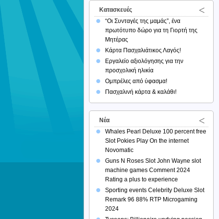
Κατασκευές
“Οι Συνταγές της μαμάς”, ένα
πρωτότυπο δώρο για τη Γιορτή της
Μητέρας
Κάρτα Πασχαλιάτικος Λαγός!
Εργαλείο αξιολόγησης για την
προσχολική ηλικία
Ομπρέλες από ύφασμα!
Πασχαλινή κάρτα & καλάθι!
Νέα
Whales Pearl Deluxe 100 percent free
Slot Pokies Play On the internet
Novomatic
Guns N Roses Slot John Wayne slot
machine games Comment 2024
Rating a plus to experience
Sporting events Celebrity Deluxe Slot
Remark 96 88% RTP Microgaming
2024