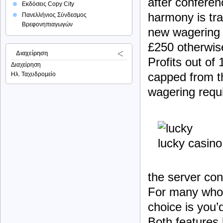
after conferen
Εκδόσεις Copy City
harmony is tra
Πανελλήνιος Σύνδεσμος
Βρεφονηπιαγωγών
new wagering c
£250 otherwise
Διαχείρηση
Profits out of
Διαχείρηση
Ηλ. Ταχυδρομείο
capped from t
wagering requ
the server con
For many who’v
choice is you
Both features 