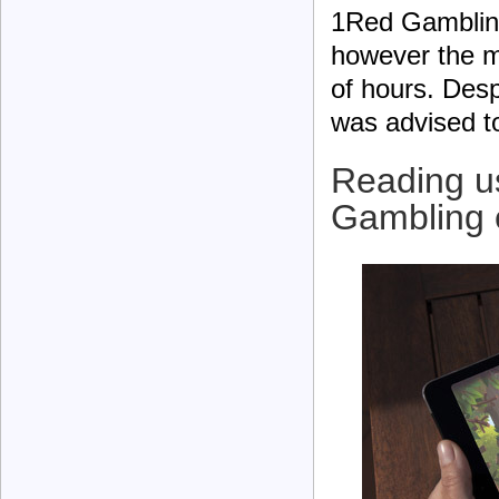
1Red Gambling
however the m
of hours. Desp
was advised to
Reading us
Gambling 