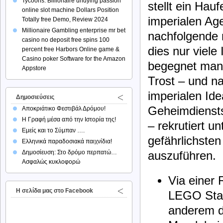
Tycoons: Billionaire undying passion
stellt ein Hau
online slot machine Dollars Position
imperialen Ag
Totally free Demo, Review 2024
Millionaire Gambling enterprise mr bet
nachfolgende 
casino no deposit free spins 100
dies nur viele
percent free Harbors Online game &
Casino poker Software for the Amazon
begegnet man 
Appstore
Trost – und na
imperialen Ide
Δημοσιεύσεις
Geheimdiensts 
Αποκριάτικο Φεστιβάλ Δρόμου!
Η Γραφή μέσα από την Ιστορία της!
– rekrutiert 
Εμείς και το Σύμπαν ….
gefährlichste
Ελληνικά παραδοσιακά παιχνίδια!
Δημοσίευση: Στο δρόμο περπατώ…
auszuführen.
Ασφαλώς κυκλοφορώ
Via einer 
H σελίδα μας στο Facebook
LEGO Star
anderem d