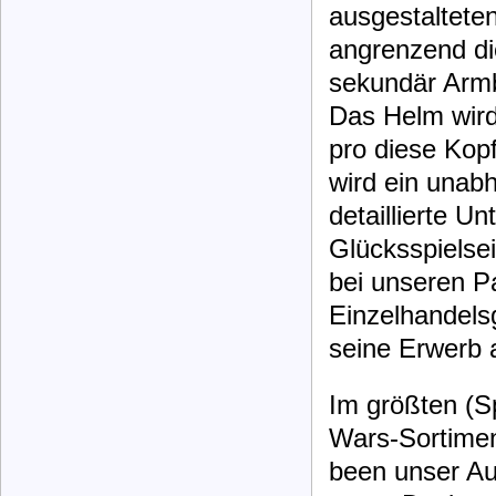
ausgestalteten
angrenzend di
sekundär Armb
Das Helm wird
pro diese Kop
wird ein unab
detaillierte U
Glücksspielsei
bei unseren Pa
Einzelhandels
seine Erwerb a
Im größten (Sp
Wars-Sortimen
been unser Au