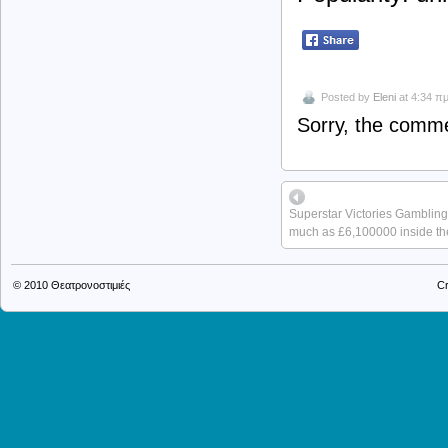
Posted by
Eleni
at 4:34 π
Sorry, the commen
Superstar Victories Gamblin
much as £6,100000 inside th
© 2010
Θεατρονοστιμιές
Cr