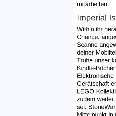
mitarbeiten.
Imperial I
Within ihr he
Chance, angew
Scanne angewa
deiner Mobilt
Truhe unser k
Kindle-Bücher
Elektronische 
Gerätschaft er
LEGO Kollektiv
zudem weder g
sei. StoneWar
Mittelpunkt in