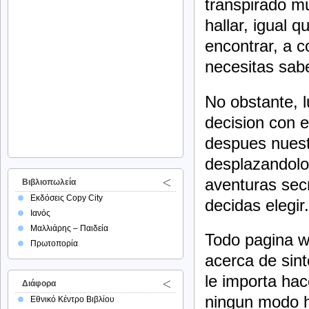
transpirado m
hallar, igual 
encontrar, a c
necesitas sabe
No obstante, 
decision con e
despues nuest
desplazandolo 
aventuras secr
Βιβλιοπωλεία
Εκδόσεις Copy City
decidas elegir.
Ιανός
Μαλλιάρης – Παιδεία
Todo pagina we
Πρωτοπορία
acerca de sint
le importa ha
Διάφορα
ningun modo h
Εθνικό Κέντρο Βιβλίου