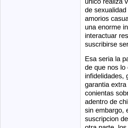
unico realiza 
de sexualidad 
amorios casual
una enorme in
interactuar re
suscribirse se
Esa seria la 
de que nos lo
infidelidades,
garantia extra 
conientas sobr
adentro de chi
sin embargo, e
suscripcion d
otra parte, l