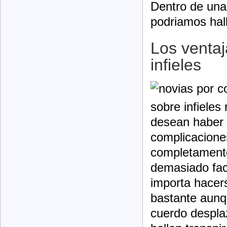
Dentro de una
podriamos hal
Los ventaj
infieles
sobre infieles
desean haber 
complicacione
completamente
demasiado faci
importa hacer
bastante aunq
cuerdo despla