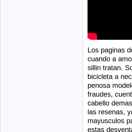
Los paginas de
cuando a amor
sillin tratan.
bicicleta a nec
penosa modelo
fraudes, cuen
cabello demas.
las resenas, y
mayusculos pa
estas desvent