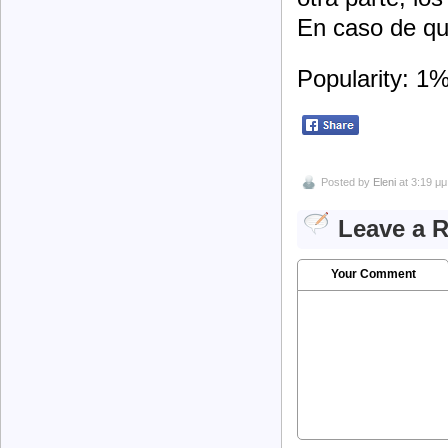
En caso de qu
Popularity: 1
Posted by
Eleni
at 3:19 μμ
Leave a 
Your Comment