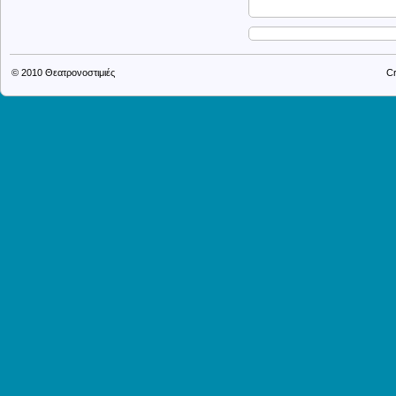
© 2010
Θεατρονοστιμιές
Cr