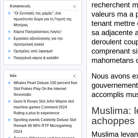
recherchent m
Κατασκευές
valeurs ma a 
“Οι Συνταγές της μαμάς”, ένα
πρωτότυπο δώρο για τη Γιορτή της
tenant mettre 
Μητέρας
sa adjacente a
Κάρτα Πασχαλιάτικος Λαγός!
Εργαλείο αξιολόγησης για την
deroulent coup
προσχολική ηλικία
comprenant si
Ομπρέλες από ύφασμα!
Πασχαλινή κάρτα & καλάθι!
mahometans c
Nous avons ex
Νέα
Whales Pearl Deluxe 100 percent free
gouvernement 
Slot Pokies Play On the internet
accomplis musu
Novomatic
Guns N Roses Slot John Wayne slot
Muslima: 
machine games Comment 2024
Rating a plus to experience
achoppes
Sporting events Celebrity Deluxe Slot
Remark 96 88% RTP Microgaming
2024
Muslima levant