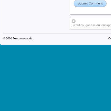
Le fait cougar pas du tout a
© 2010
Θεατρονοστιμιές
Cr