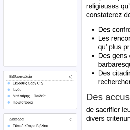
religieuses qu
constaterez de
Des confro
Les rencon
qu’ plus p
Des gens 
barbaresq
Des citadi
Βιβλιοπωλεία
recherche
Εκδόσεις Copy City
Ιανός
Des accusa
Μαλλιάρης – Παιδεία
Πρωτοπορία
de sacrifier l
divers criteriu
Διάφορα
Εθνικό Κέντρο Βιβλίου