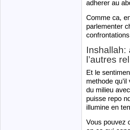
adherer au a
Comme ca, en 
parlementer ch
confrontations
Inshallah:
l’autres r
Et le sentimen
methode qu’il 
du milieu avec
puisse repo nd
illumine en te
Vous pouvez ce