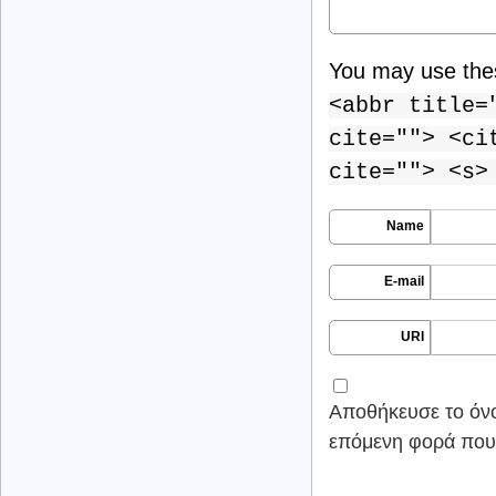
You may use th
<abbr title=
cite=""> <ci
cite=""> <s>
Name
E-mail
URI
Αποθήκευσε το όνομ
επόμενη φορά που