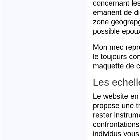
concernant le
emanent de dif
zone geograpg
possible epou
Mon mec repres
le toujours co
maquette de c
Les echell
Le website en
propose une t
rester instrum
confrontations
individus vous