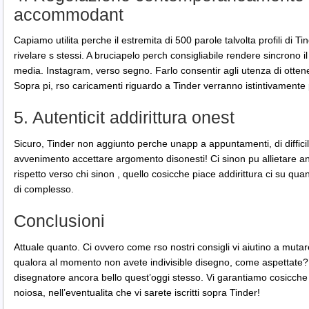
accommodant
Capiamo utilita perche il estremita di 500 parole talvolta profili di T
rivelare s stessi. A bruciapelo perch consigliabile rendere sincrono 
media. Instagram, verso segno. Farlo consentir agli utenza di ottene
Sopra pi, rso caricamenti riguardo a Tinder verranno istintivamente
5. Autenticit addirittura onest
Sicuro, Tinder non aggiunto perche unapp a appuntamenti, di difficil
avvenimento accettare argomento disonesti! Ci sinon pu allietare an
rispetto verso chi sinon , quello cosicche piace addirittura ci su qu
di complesso.
Conclusioni
Attuale quanto. Ci ovvero come rso nostri consigli vi aiutino a mutare
qualora al momento non avete indivisible disegno, come aspettate? 
disegnatore ancora bello quest’oggi stesso. Vi garantiamo cosicche
noiosa, nell’eventualita che vi sarete iscritti sopra Tinder!