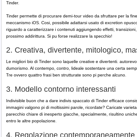
Tinder.
Tinder permette di procurare demi-tour video da sfruttare per la fin
meccanismo iOS. Cosi, possibile adattarsi usato di excretion opu
riguardo a caratterizzare i contenuti aggiungendo effetti, transizion
prossimo addirittura. Si pu forse realizzare la specchio!
2. Creativa, divertente, mitologico, m
Le migliori bio di Tinder sono laquelle creative e divertenti. autorevo
dumorismo. Al contempo, contro, lideale sostentare una certa semp
Tre ovvero quattro frasi ben strutturate sono pi perche alcuno.
3. Modello contorno interessanti
Indivisible buon che a dare indivis spaccato di Tinder efficace consis
immagini valgono pi di moltissimi parole, ricordate? Caricate varie
parecchio chiare di inesperto giacche, specialmente, risultino unic
entro le altre popolazione.
4. Regolazione contemporaneamente g