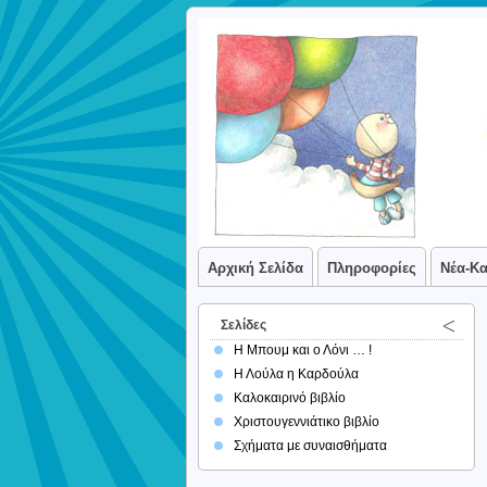
Αρχική Σελίδα
Πληροφορίες
Νέα-Κ
Σελίδες
Η Μπουμ και ο Λόνι … !
Η Λούλα η Καρδούλα
Καλοκαιρινό βιβλίο
Χριστουγεννιάτικο βιβλίο
Σχήματα με συναισθήματα