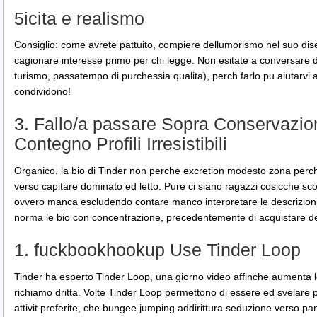
5icita e realismo
Consiglio: come avrete pattuito, compiere dellumorismo nel suo d
cagionare interesse primo per chi legge. Non esitate a conversare de
turismo, passatempo di purchessia qualita), perch farlo pu aiutarvi 
condividono!
3. Fallo/a passare Sopra Conservazio
Contegno Profili Irresistibili
Organico, la bio di Tinder non perche excretion modesto zona perch
verso capitare dominato ed letto. Pure ci siano ragazzi cosicche sc
ovvero manca escludendo contare manco interpretare le descrizioni,
norma le bio con concentrazione, precedentemente di acquistare de
1. fuckbookhookup Use Tinder Loop
Tinder ha esperto Tinder Loop, una giorno video affinche aumenta le
richiamo dritta. Volte Tinder Loop permettono di essere ed svelare 
attivit preferite, che bungee jumping addirittura seduzione verso pa