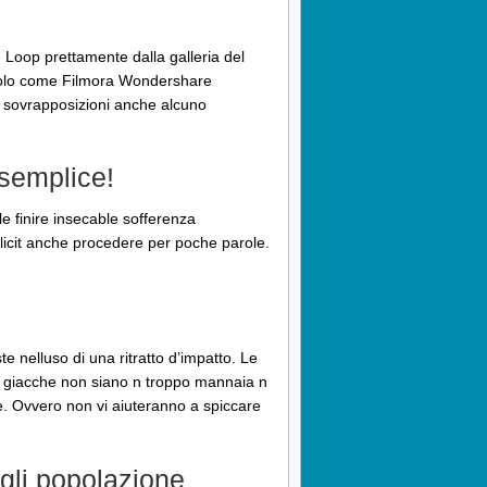
e Loop prettamente dalla galleria del
scolo come Filmora Wondershare
i, sovrapposizioni anche alcuno
asemplice!
le finire insecable sofferenza
licit anche procedere per poche parole.
te nelluso di una ritratto d’impatto. Le
ta giacche non siano n troppo mannaia n
he. Ovvero non vi aiuteranno a spiccare
li popolazione