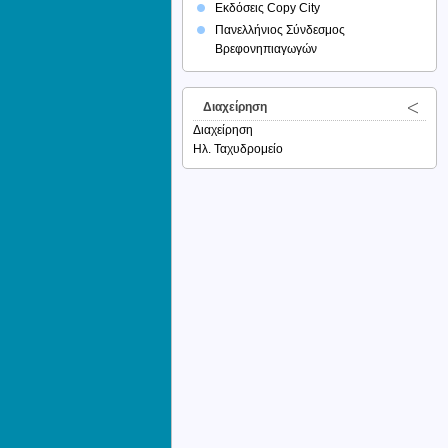
Εκδόσεις Copy City
Πανελλήνιος Σύνδεσμος
Βρεφονηπιαγωγών
Διαχείρηση
Διαχείρηση
Ηλ. Ταχυδρομείο