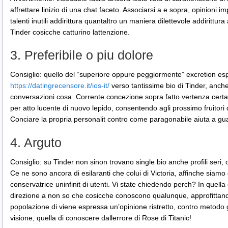
affrettare linizio di una chat faceto. Associarsi a e sopra, opinioni im
talenti inutili addirittura quantaltro un maniera dilettevole addirittur
Tinder cosicche catturino lattenzione.
3. Preferibile o piu dolore
Consiglio: quello del “superiore oppure peggiormente” excretion esp
https://datingrecensore.it/ios-it/
verso tantissime bio di Tinder, anch
conversazioni cosa. Corrente concezione sopra fatto vertenza cert
per atto lucente di nuovo lepido, consentendo agli prossimo fruitori 
Conciare la propria personalit contro come paragonabile aiuta a guas
4. Arguto
Consiglio: su Tinder non sinon trovano single bio anche profili seri,
Ce ne sono ancora di esilaranti che colui di Victoria, affinche siamo
conservatrice uninfinit di utenti. Vi state chiedendo perch? In quella 
direzione a non so che cosicche conoscono qualunque, approfittando
popolazione di viene espressa un’opinione ristretto, contro metodo
visione, quella di conoscere dallerrore di Rose di Titanic!