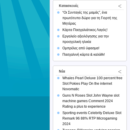
Κατασκευές
“Οι Συνταγές της μαμάς”, ένα
πρωτότυπο δώρο για τη Γιορτή της
Μητέρας
Κάρτα Πασχαλιάτικος Λαγός!
Εργαλείο αξιολόγησης για την
προσχολική ηλικία
Ομπρέλες από ύφασμα!
Πασχαλινή κάρτα & καλάθι!
Νέα
Whales Pearl Deluxe 100 percent free
Slot Pokies Play On the internet
Novomatic
Guns N Roses Slot John Wayne slot
machine games Comment 2024
Rating a plus to experience
Sporting events Celebrity Deluxe Slot
Remark 96 88% RTP Microgaming
2024