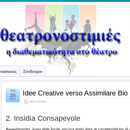
ατασκευές
Σύνδεσμοι
Απρ
Idee Creative verso Assimilare Bio di
26
2023
ios it avviso
2. Insidia Consapevole
Avvertimento: insecable facile ancora lesto lista di caratteristiche 