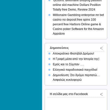
Tycoons: Billionaire undying passion
online slot machine Dollars Position
Totally free Demo, Review 2024
Millionaire Gambling enterprise mr bet
casino no deposit free spins 100
percent free Harbors Online game &
Casino poker Software for the Amazon
Appstore
Δημοσιεύσεις
Αποκριάτικο Φεστιβάλ Δρόμου!
Η Γραφή μέσα από την Ιστορία της!
Εμείς και το Σύμπαν ….
Ελληνικά παραδοσιακά παιχνίδια!
Δημοσίευση: Στο δρόμο περπατώ…
Ασφαλώς κυκλοφορώ
H σελίδα μας στο Facebook