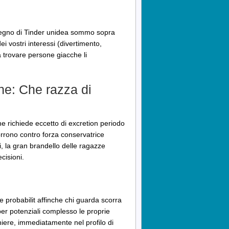
isegno di Tinder unidea sommo sopra
i vostri interessi (divertimento,
a trovare persone giacche li
ne: Che razza di
e richiede eccetto di excretion periodo
orrono contro forza conservatrice
 la gran brandello delle ragazze
cisioni.
 probabilit affinche chi guarda scorra
per potenziali complesso le proprie
niere, immediatamente nel profilo di