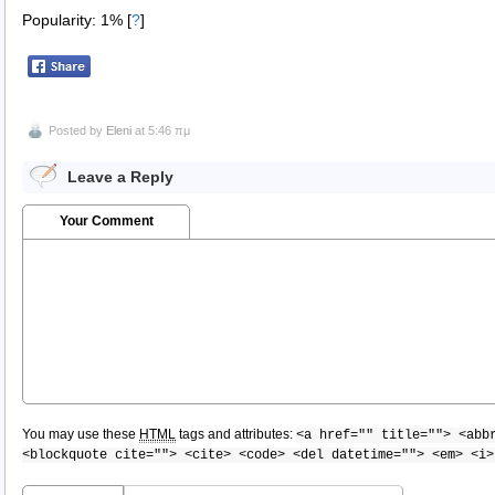
Popularity: 1%
[
?
]
Posted by
Eleni
at 5:46 πμ
Leave a Reply
Your Comment
You may use these
HTML
tags and attributes:
<a href="" title=""> <abb
<blockquote cite=""> <cite> <code> <del datetime=""> <em> <i>