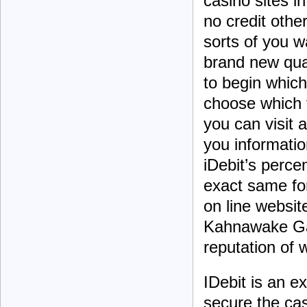
casino sites i
no credit other
sorts of you w
brand new qual
to begin whic
choose which f
you can visit 
you informatio
iDebit’s perce
exact same for
on line websit
Kahnawake Ga
reputation of 
IDebit is an e
secure the cas