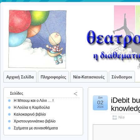
Αρχική Σελίδα
Πληροφορίες
Νέα-Κατασκευές
Σύνδεσμοι
Σελίδες
Δεκ
iDebit b
Η Μπουμ και ο Λόνι … !
02
knowledg
Η Λούλα η Καρδούλα
2024
Καλοκαιρινό βιβλίο
Νέα
Χριστουγεννιάτικο βιβλίο
Σχήματα με συναισθήματα