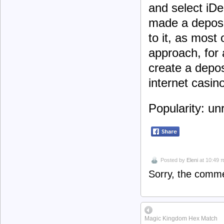
and select iDe
made a deposit
to it, as most
approach, for 
create a depos
internet casi
Popularity: u
Posted by
Eleni
at 10:49 
Sorry, the commen
Magic Kingdom Hex Match