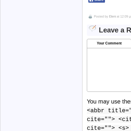
Posted by
Eleni
at 12:09 μ
Leave a 
Your Comment
You may use th
<abbr title=
cite=""> <ci
cite=""> <s>