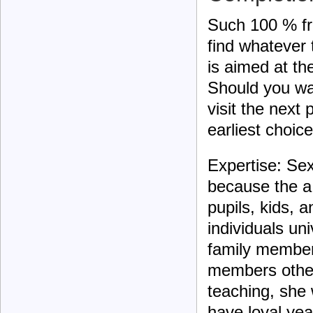
Such 100 % fre
find whatever 
is aimed at th
Should you wan
visit the next
earliest choice
Expertise: Sex,
because the a 
pupils, kids,
individuals u
family members
members other
teaching, she 
have loyal yea