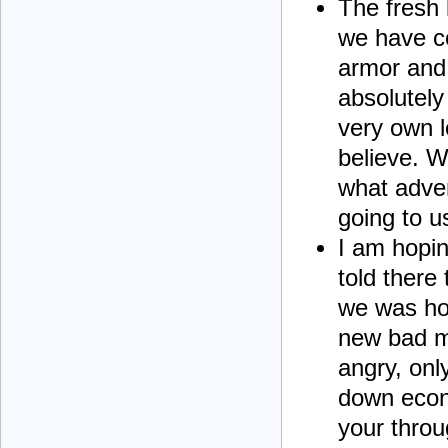
The fresh 
we have c
armor and i
absolutely
very own lo
believe. W
what adver
going to us
I am hoping
told there
we was hon
new bad mi
angry, onl
down econ
your throu