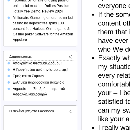
Tycoons: Billionaire undying passion
everyone el
online slot machine Dollars Position
Totally free Demo, Review 2024
If the som
Millionaire Gambling enterprise mr bet
content ot
casino no deposit free spins 100
percent free Harbors Online game &
them that
Casino poker Software for the Amazon
have ever
Appstore
who We de
Exactly wh
Δημοσιεύσεις
Αποκριάτικο Φεστιβάλ Δρόμου!
my situati
Η Γραφή μέσα από την Ιστορία της!
every rela
Εμείς και το Σύμπαν ….
comfortabl
Ελληνικά παραδοσιακά παιχνίδια!
Δημοσίευση: Στο δρόμο περπατώ…
your – I b
Ασφαλώς κυκλοφορώ
satisfied 
can my swe
H σελίδα μας στο Facebook
like your a
I really wa