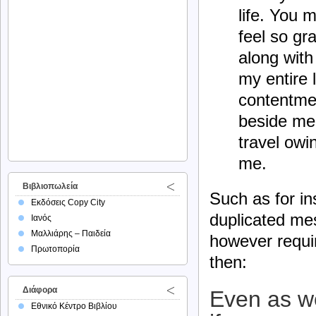
life. You 
feel so gr
along with
my entire 
contentmen
beside me,
travel owin
me.
Βιβλιοπωλεία
Such as for in
Εκδόσεις Copy City
duplicated me
Ιανός
Μαλλιάρης – Παιδεία
however requir
Πρωτοπορία
then:
Διάφορα
Even as we
Εθνικό Κέντρο Βιβλίου