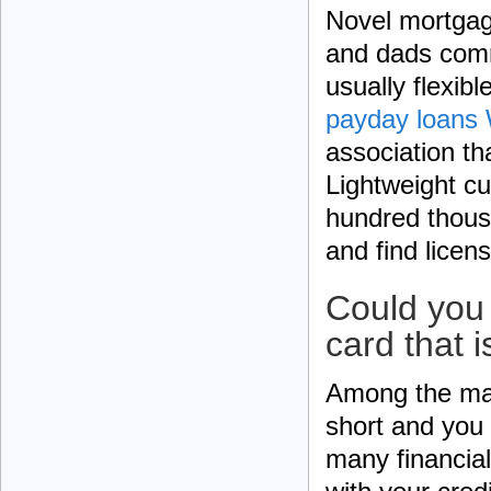
Novel mortga
and dads commo
usually flexibl
payday loans
association tha
Lightweight c
hundred thous
and find licen
Could you
card that i
Among the many
short and you 
many financial