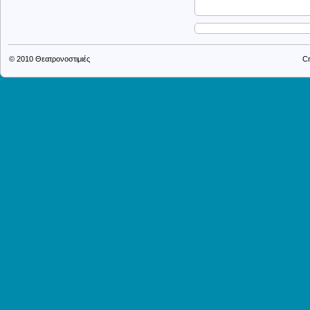
© 2010
Θεατρονοστιμιές
Cr