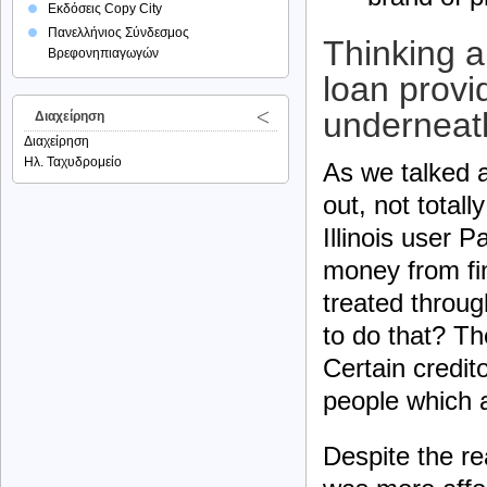
Εκδόσεις Copy City
Πανελλήνιος Σύνδεσμος
Thinking 
Βρεφονηπιαγωγών
loan provid
underneat
Διαχείρηση
Διαχείρηση
Ηλ. Ταχυδρομείο
As we talked a
out, not totall
Illinois user
money from fin
treated throu
to do that? Th
Certain credi
people which a
Despite the re