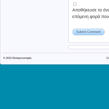
Αποθήκευσε το όνομ
επόμενη φορά που
© 2010
Θεατρονοστιμιές
Cr