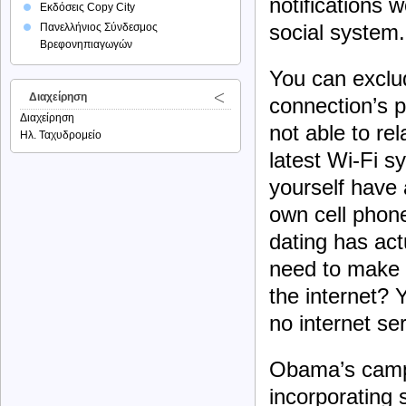
notifications 
Εκδόσεις Copy City
Πανελλήνιος Σύνδεσμος
social system.
Βρεφονηπιαγωγών
You can exclud
Διαχείρηση
connection’s p
Διαχείρηση
not able to rel
Ηλ. Ταχυδρομείο
latest Wi-Fi s
yourself have 
own cell phone
dating has act
need to make s
the internet? Y
no internet ser
Obama’s campa
incorporating 