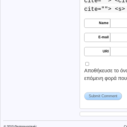
cite=""> <ci
cite=""> <s>
Name
E-mail
URI
Αποθήκευσε το όνομ
επόμενη φορά που
© 2010
Θεατρονοστιμιές
Cr