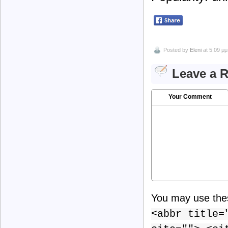
Posted by
Eleni
at 5:09 μμ
Leave a 
Your Comment
You may use th
<abbr title=