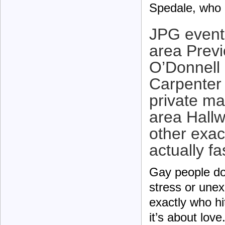
Spedale, who 
JPG event 
area Previ
O’Donnell 
Carpenter 
private ma
area Hall
other exac
actually f
Gay people do
stress or une
exactly who hit
it’s about love.