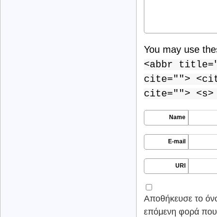
You may use th
<abbr title=
cite=""> <ci
cite=""> <s>
Name
E-mail
URI
Αποθήκευσε το όνομ
επόμενη φορά που