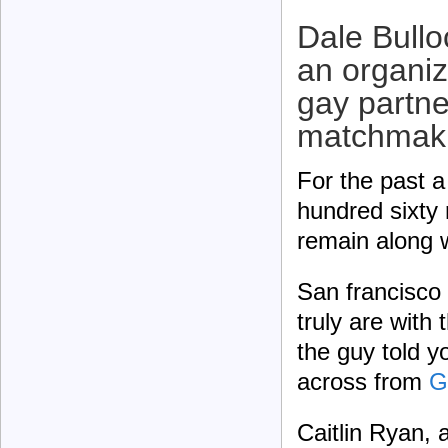
Dale Bullo
an organiz
gay partne
matchmak
For the past 
hundred sixty 
remain along w
San francisco 
truly are with
the guy told 
across from
G
Caitlin Ryan, 