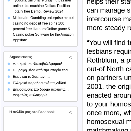
helps their st
Tycoons: Billionaire undying passion
online slot machine Dollars Position
can manage st
Totally free Demo, Review 2024
intercourse ma
Millionaire Gambling enterprise mr bet
casino no deposit free spins 100
more steady re
percent free Harbors Online game &
Casino poker Software for the Amazon
Appstore
“You will find
lesbians requi
Δημοσιεύσεις
Rothblum, a ps
Αποκριάτικο Φεστιβάλ Δρόμου!
out-of North c
Η Γραφή μέσα από την Ιστορία της!
on partners un
Εμείς και το Σύμπαν ….
Ελληνικά παραδοσιακά παιχνίδια!
2001, the orig
Δημοσίευση: Στο δρόμο περπατώ…
enacted around
Ασφαλώς κυκλοφορώ
to your homose
once more, wha
H σελίδα μας στο Facebook
homosexual ma
matchmaking m