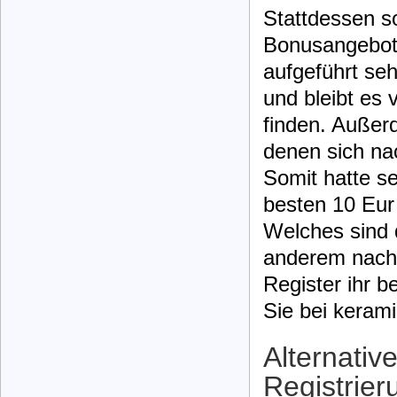
Stattdessen s
Bonusangebote
aufgeführt seh
und bleibt es 
finden. Außerd
denen sich na
Somit hatte se
besten 10 Eur
Welches sind d
anderem nachf
Register ihr 
Sie bei keram
Alternativ
Registrier