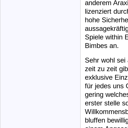
anderem Araxi
lizenziert du
hohe Sicherhei
aussagekräfti
Spiele within 
Bimbes an.
Sehr wohl sei 
zeit zu zeit g
exklusive Einz
für jedes uns 
gering welche
erster stelle s
Willkommensbo
bluffen bewill