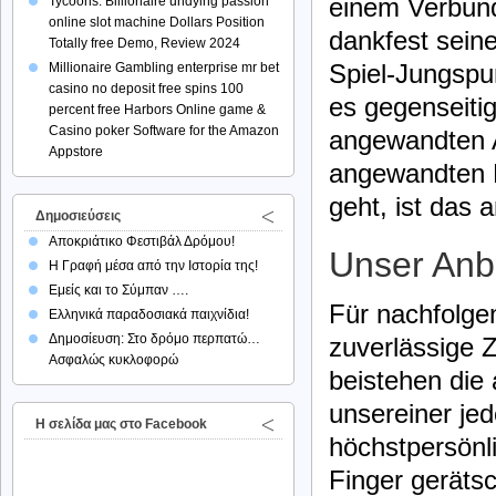
einem Verbunde
Tycoons: Billionaire undying passion
online slot machine Dollars Position
dankfest seine
Totally free Demo, Review 2024
Spiel-Jungspu
Millionaire Gambling enterprise mr bet
casino no deposit free spins 100
es gegenseiti
percent free Harbors Online game &
Casino poker Software for the Amazon
angewandten 
Appstore
angewandten E
geht, ist das 
Δημοσιεύσεις
Αποκριάτικο Φεστιβάλ Δρόμου!
Unser Anb
Η Γραφή μέσα από την Ιστορία της!
Εμείς και το Σύμπαν ….
Für nachfolge
Ελληνικά παραδοσιακά παιχνίδια!
Δημοσίευση: Στο δρόμο περπατώ…
zuverlässige 
Ασφαλώς κυκλοφορώ
beistehen die 
unsereiner je
H σελίδα μας στο Facebook
höchstpersönl
Finger geräts