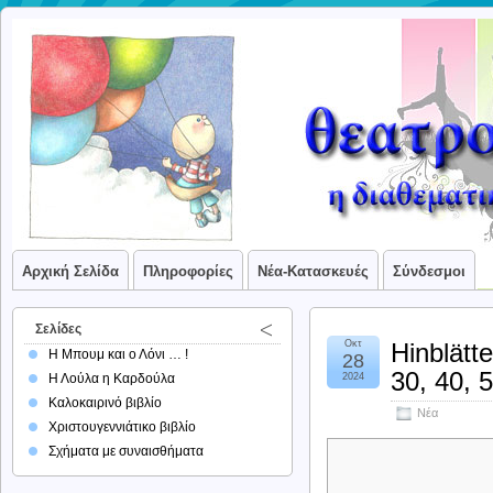
Αρχική Σελίδα
Πληροφορίες
Νέα-Κατασκευές
Σύνδεσμοι
Σελίδες
Οκτ
Hinblätt
Η Μπουμ και ο Λόνι … !
28
30, 40, 
Η Λούλα η Καρδούλα
2024
Καλοκαιρινό βιβλίο
Νέα
Χριστουγεννιάτικο βιβλίο
Σχήματα με συναισθήματα