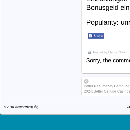
Bonusgeld ein
Popularity: u
Posted by
Eleni
at 3:42 π
Sorry, the commen
Better Real money Gambling 
2024: Better Cellular Casinos
© 2010
Θεατρονοστιμιές
Cr