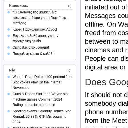
initiated out 
Κατασκευές
“Οι Συνταγές της μαμάς”, ένα
Messages coul
πρωτότυπο δώρο για τη Γιορτή της
offline. On Wa
Μητέρας
Κάρτα Πασχαλιάτικος Λαγός!
freed from co
Εργαλείο αξιολόγησης για την
between to ma
προσχολική ηλικία
Ομπρέλες από ύφασμα!
cinemas and ro
Πασχαλινή κάρτα & καλάθι!
People can dis
digital area or
Νέα
Whales Pearl Deluxe 100 percent free
Does Goog
Slot Pokies Play On the internet
Novomatic
It should not 
Guns N Roses Slot John Wayne slot
machine games Comment 2024
somebody dials
Rating a plus to experience
phone number).
Sporting events Celebrity Deluxe Slot
Remark 96 88% RTP Microgaming
from the Meet 
2024