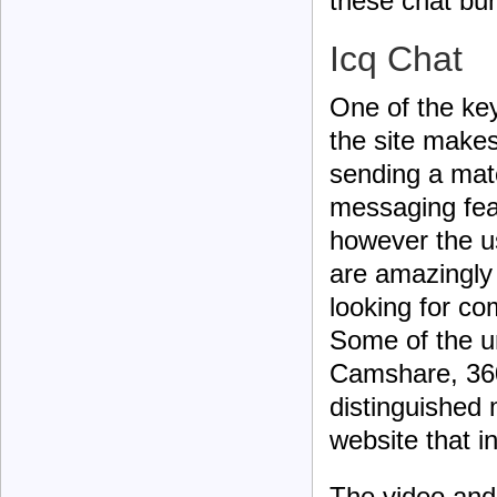
these chat bun
Icq Chat
One of the key 
the site makes
sending a mat
messaging feat
however the us
are amazingly
looking for c
Some of the un
Camshare, 360
distinguished 
website that in