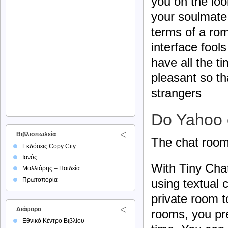
you on the look
your soulmate
terms of a rom
interface fools
have all the t
pleasant so th
strangers
Do Yahoo 
Βιβλιοπωλεία
The chat room
Εκδόσεις Copy City
Ιανός
With Tiny Chat
Μαλλιάρης – Παιδεία
Πρωτοπορία
using textual 
private room to
Διάφορα
rooms, you pr
Εθνικό Κέντρο Βιβλίου