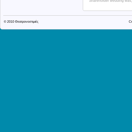
Shareholder wedding was, I
© 2010
Θεατρονοστιμιές
Cr