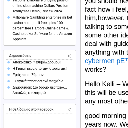
you should nev
Tycoons: Billionaire undying passion
online slot machine Dollars Position
fact how i fee
Totally free Demo, Review 2024
him,however, t
Millionaire Gambling enterprise mr bet
casino no deposit free spins 100
talking to som
percent free Harbors Online game &
some other ide
Casino poker Software for the Amazon
Appstore
deal with guid
anything with 
Δημοσιεύσεις
cybermen pЕ™
Αποκριάτικο Φεστιβάλ Δρόμου!
works?
Η Γραφή μέσα από την Ιστορία της!
Εμείς και το Σύμπαν ….
Ελληνικά παραδοσιακά παιχνίδια!
Hello Kelli – 
Δημοσίευση: Στο δρόμο περπατώ…
this will be u
Ασφαλώς κυκλοφορώ
any most other
H σελίδα μας στο Facebook
good morning 
years now. We 