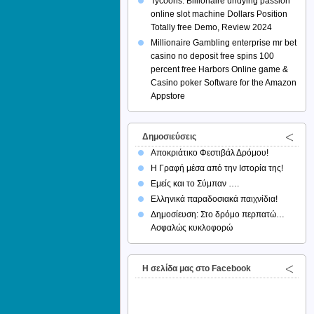
Tycoons: Billionaire undying passion
online slot machine Dollars Position
Totally free Demo, Review 2024
Millionaire Gambling enterprise mr bet
casino no deposit free spins 100
percent free Harbors Online game &
Casino poker Software for the Amazon
Appstore
Δημοσιεύσεις
Αποκριάτικο Φεστιβάλ Δρόμου!
Η Γραφή μέσα από την Ιστορία της!
Εμείς και το Σύμπαν ….
Ελληνικά παραδοσιακά παιχνίδια!
Δημοσίευση: Στο δρόμο περπατώ…
Ασφαλώς κυκλοφορώ
H σελίδα μας στο Facebook