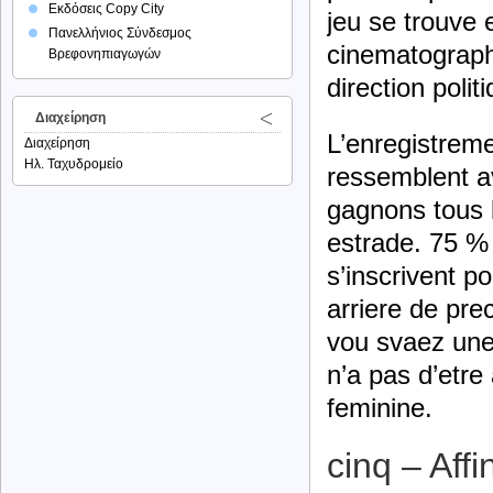
Εκδόσεις Copy City
jeu se trouve 
Πανελλήνιος Σύνδεσμος
cinematograph
Βρεφονηπιαγωγών
direction poli
Διαχείρηση
L’enregistreme
Διαχείρηση
Ηλ. Ταχυδρομείο
ressemblent a
gagnons tous l
estrade. 75 % 
s’inscrivent p
arriere de pre
vou svaez une
n’a pas d’etre
feminine.
cinq – Affi