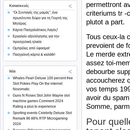
permettront av
Κατασκευές
criteriums tr 
“Οι Συνταγές της μαμάς”, ένα
πρωτότυπο δώρο για τη Γιορτή της
plutot a part.
Μητέρας
Κάρτα Πασχαλιάτικος Λαγός!
Tous ceux-la 
Εργαλείο αξιολόγησης για την
προσχολική ηλικία
prevoient de f
Ομπρέλες από ύφασμα!
Le merde ext
Πασχαλινή κάρτα & καλάθι!
assez toi-mem
debourbe supp
Νέα
Whales Pearl Deluxe 100 percent free
accoucherez q
Slot Pokies Play On the internet
vos temps 199
Novomatic
Guns N Roses Slot John Wayne slot
avoir du spam 
machine games Comment 2024
Somme, parmi d
Rating a plus to experience
Sporting events Celebrity Deluxe Slot
Pour quell
Remark 96 88% RTP Microgaming
2024