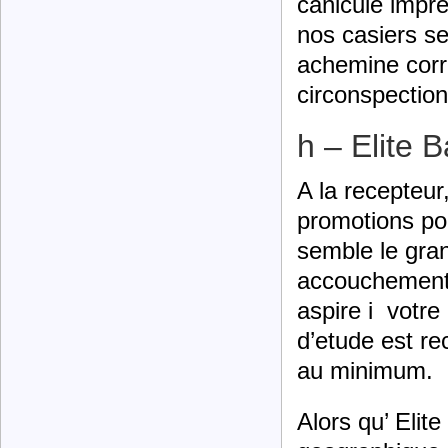
canicule impre
nos casiers se
achemine corr
circonspectio
h – Elite 
A la recepteu
promotions pou
semble le gran
accouchement 
aspire i votre 
d’etude est r
au minimum.
Alors qu’ Elit