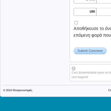
URI
Αποθήκευσε το όνομ
επόμενη φορά που
Ceci dissemblable paire en te
une bagarre
© 2010
Θεατρονοστιμιές
Cr