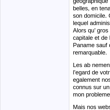
geographique q
belles, en ten
son domicile. 
lequel adminis
Alors qu’ gros
capitale et d
Paname sauf qu
remarquable.
Les ab nement
l’egard de vot
egalement nos 
connus sur un 
mon probleme
Mais nos webs