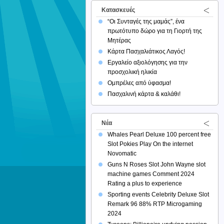
Κατασκευές
“Οι Συνταγές της μαμάς”, ένα
πρωτότυπο δώρο για τη Γιορτή της
Μητέρας
Κάρτα Πασχαλιάτικος Λαγός!
Εργαλείο αξιολόγησης για την
προσχολική ηλικία
Ομπρέλες από ύφασμα!
Πασχαλινή κάρτα & καλάθι!
Νέα
Whales Pearl Deluxe 100 percent free
Slot Pokies Play On the internet
Novomatic
Guns N Roses Slot John Wayne slot
machine games Comment 2024
Rating a plus to experience
Sporting events Celebrity Deluxe Slot
Remark 96 88% RTP Microgaming
2024