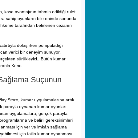
, kasa avantajının tahmin edildiği rulet
ara sahip oyunların bile eninde sonunda
ahkeme tarafından belirlenen cezanın
patırtıyla dolaşırken pompaladığı
can verici bir deneyim sunuyor.
erçekten sürükleyici.. Bütün kumar
oranla Keno.
 Sağlama Suçunun
e Play Store, kumar uygulamalarına artık
çek parayla oynanan kumar oyunları
nanan uygulamalara, gerçek parayla
programlarına ve belirli gereksinimleri
ynanması için yer ve imkân sağlama
luşabilmesi için failin kumar oynanması