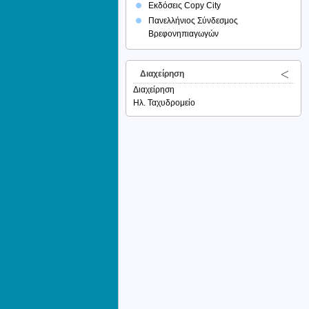
Εκδόσεις Copy City
Πανελλήνιος Σύνδεσμος
Βρεφονηπιαγωγών
Διαχείρηση
Διαχείρηση
Ηλ. Ταχυδρομείο