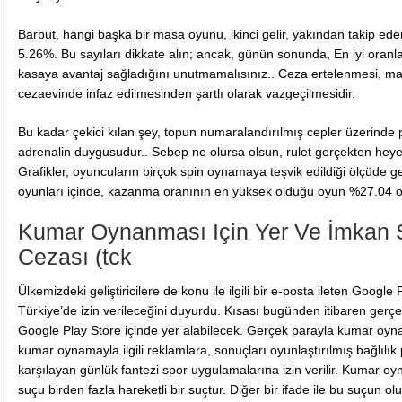
Barbut, hangi başka bir masa oyunu, ikinci gelir, yakından takip eden
5.26%. Bu sayıları dikkate alın; ancak, günün sonunda, En iyi oranl
kasaya avantaj sağladığını unutmamalısınız.. Ceza ertelenmesi, m
cezaevinde infaz edilmesinden şartlı olarak vazgeçilmesidir.
Bu kadar çekici kılan şey, topun numaralandırılmış cepler üzerinde 
adrenalin duygusudur.. Sebep ne olursa olsun, rulet gerçekten heye
Grafikler, oyuncuların birçok spin oynamaya teşvik edildiği ölçüde g
oyunları içinde, kazanma oranının en yüksek olduğu oyun %27.04 
Kumar Oynanması Için Yer Ve İmkan
Cezası (tck
Ülkemizdeki geliştiricilere de konu ile ilgili bir e-posta ileten Googl
Türkiye’de izin verileceğini duyurdu. Kısası bugünden itibaren ger
Google Play Store içinde yer alabilecek. Gerçek parayla kumar oy
kumar oynamayla ilgili reklamlara, sonuçları oyunlaştırılmış bağlılık 
karşılayan günlük fantezi spor uygulamalarına izin verilir. Kumar o
suçu birden fazla hareketli bir suçtur. Diğer bir ifade ile bu suçun o