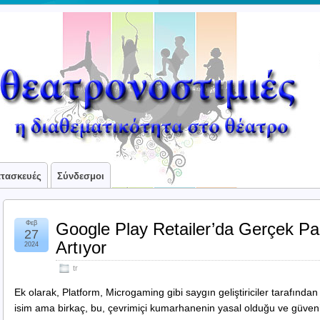
ατασκευές
Σύνδεσμοι
Φεβ
Google Play Retailer’da Gerçek P
27
Artıyor
2024
tr
Ek olarak, Platform, Microgaming gibi saygın geliştiriciler tarafında
isim ama birkaç, bu, çevrimiçi kumarhanenin yasal olduğu ve güvenili