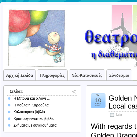
Αρχική Σελίδα
Πληροφορίες
Νέα-Κατασκευές
Σύνδεσμοι
Σελίδες
Οκτ
Golden N
Η Μπουμ και ο Λόνι … !
10
Local ca
Η Λούλα η Καρδούλα
2024
Καλοκαιρινό βιβλίο
Νέα
Χριστουγεννιάτικο βιβλίο
With regards t
Σχήματα με συναισθήματα
Golden Dragon