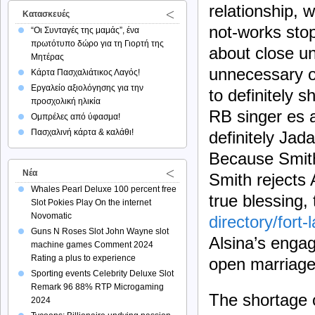
relationship, 
Κατασκευές
not-works sto
“Οι Συνταγές της μαμάς”, ένα
πρωτότυπο δώρο για τη Γιορτή της
about close un
Μητέρας
unnecessary of
Κάρτα Πασχαλιάτικος Λαγός!
Εργαλείο αξιολόγησης για την
to definitely 
προσχολική ηλικία
RB singer es a
Ομπρέλες από ύφασμα!
Πασχαλινή κάρτα & καλάθι!
definitely Jada
Because Smith
Νέα
Smith rejects 
Whales Pearl Deluxe 100 percent free
true blessing,
Slot Pokies Play On the internet
Novomatic
directory/fort-
Guns N Roses Slot John Wayne slot
Alsina’s engag
machine games Comment 2024
Rating a plus to experience
open marriages
Sporting events Celebrity Deluxe Slot
Remark 96 88% RTP Microgaming
The shortage o
2024