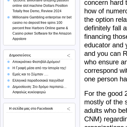
Tycoons: Billionaire undying passion
concern hard t
online slot machine Dollars Position
how of numerou
Totally free Demo, Review 2024
Millionaire Gambling enterprise mr bet
the option rel
casino no deposit free spins 100
definitely fall
percent free Harbors Online game &
Casino poker Software for the Amazon
financing thos
Appstore
educator and 
and you can Re
Δημοσιεύσεις
who ensure ano
Αποκριάτικο Φεστιβάλ Δρόμου!
Η Γραφή μέσα από την Ιστορία της!
correspond with
Εμείς και το Σύμπαν ….
one person ha
Ελληνικά παραδοσιακά παιχνίδια!
Δημοσίευση: Στο δρόμο περπατώ…
For the good 
Ασφαλώς κυκλοφορώ
mostly of the 
H σελίδα μας στο Facebook
adults who be
CNM) regardin