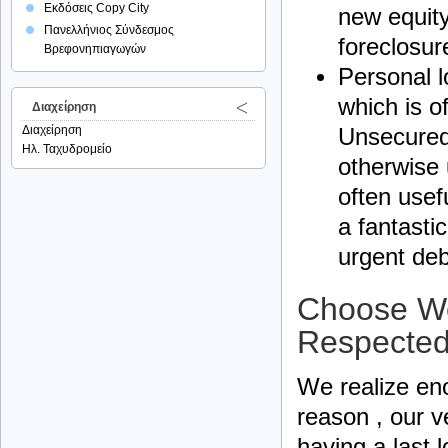
Εκδόσεις Copy City
new equity
Πανελλήνιος Σύνδεσμος
foreclosur
Βρεφονηπιαγωγών
Personal l
which is o
Διαχείρηση
Διαχείρηση
Unsecured 
Ηλ. Ταχυδρομείο
otherwise
often usef
a fantastic
urgent deb
Choose We
Respected
We realize eno
reason , our v
having a last 