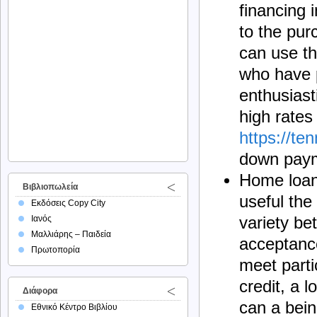
financing 
to the pur
can use th
who have p
enthusiast
high rates
https://ten
down pay
Home loans
Βιβλιοπωλεία
useful the
Εκδόσεις Copy City
Ιανός
variety be
Μαλλιάρης – Παιδεία
acceptance
Πρωτοπορία
meet parti
credit, a 
Διάφορα
can a bein
Εθνικό Κέντρο Βιβλίου