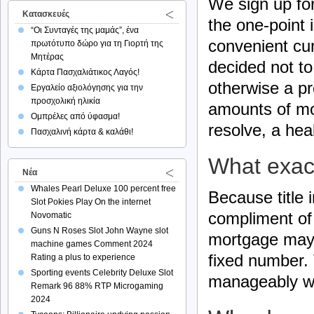
We sign up for
Κατασκευές
the one-point 
“Οι Συνταγές της μαμάς”, ένα
convenient cure
πρωτότυπο δώρο για τη Γιορτή της
Μητέρας
decided not t
Κάρτα Πασχαλιάτικος Λαγός!
otherwise a pr
Εργαλείο αξιολόγησης για την
προσχολική ηλικία
amounts of mo
Ομπρέλες από ύφασμα!
resolve, a hea
Πασχαλινή κάρτα & καλάθι!
What exact
Νέα
Whales Pearl Deluxe 100 percent free
Because title 
Slot Pokies Play On the internet
compliment of
Novomatic
Guns N Roses Slot John Wayne slot
mortgage may 
machine games Comment 2024
fixed number. 
Rating a plus to experience
Sporting events Celebrity Deluxe Slot
manageably wor
Remark 96 88% RTP Microgaming
2024