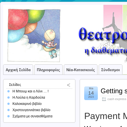
Αρχική Σελίδα
Πληροφορίες
Νέα-Κατασκευές
Σύνδεσμοι
Σελίδες
Μάι
Getting s
Η Μπουμ και ο Λόνι … !
14
Η Λούλα η Καρδούλα
2023
cash express
Καλοκαιρινό βιβλίο
Χριστουγεννιάτικο βιβλίο
Payment 
Σχήματα με συναισθήματα