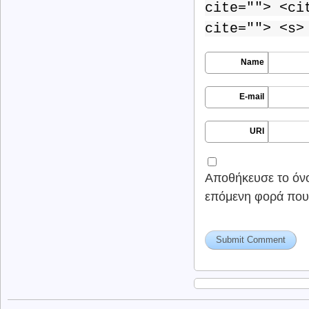
cite=""> <ci
cite=""> <s>
Name
E-mail
URI
Αποθήκευσε το όνομ
επόμενη φορά που