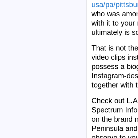
usa/pa/pittsbu
who was among
with it to you
ultimately is s
That is not th
video clips in
possess a bio
Instagram-desi
together with 
Check out L.A
Spectrum Info
on the brand 
Peninsula and
observe to you