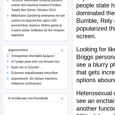
Tycoons: Billionaire undying passion
people state 
online slot machine Dollars Position
Totally free Demo, Review 2024
dominated the 
Millionaire Gambling enterprise mr bet
Bumble, Rely a
casino no deposit free spins 100
percent free Harbors Online game &
popularized t
Casino poker Software for the Amazon
screen.
Appstore
Looking for l
Δημοσιεύσεις
Briggs persona
Αποκριάτικο Φεστιβάλ Δρόμου!
Η Γραφή μέσα από την Ιστορία της!
see a blurry p
Εμείς και το Σύμπαν ….
that gets incr
Ελληνικά παραδοσιακά παιχνίδια!
Δημοσίευση: Στο δρόμο περπατώ…
options aboun
Ασφαλώς κυκλοφορώ
Heterosexual c
H σελίδα μας στο Facebook
see an enchan
another functi