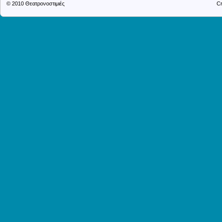
© 2010
Θεατρονοστιμιές
Cr