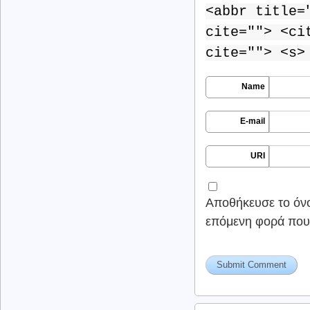
<abbr title=
cite=""> <ci
cite=""> <s>
Name
E-mail
URI
Αποθήκευσε το όνομ
επόμενη φορά που