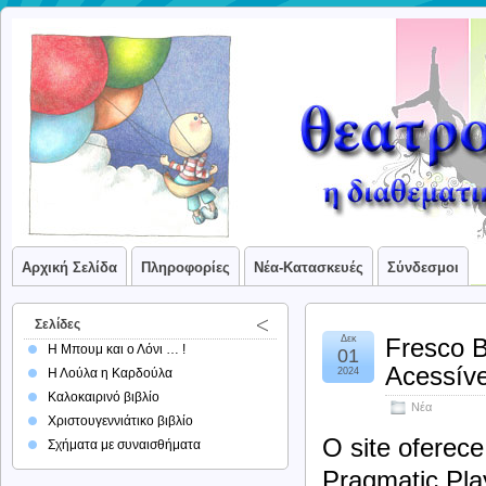
Αρχική Σελίδα
Πληροφορίες
Νέα-Κατασκευές
Σύνδεσμοι
Σελίδες
Δεκ
Fresco 
Η Μπουμ και ο Λόνι … !
01
Acessíve
Η Λούλα η Καρδούλα
2024
Καλοκαιρινό βιβλίο
Νέα
Χριστουγεννιάτικο βιβλίο
O site oferec
Σχήματα με συναισθήματα
Pragmatic Pla