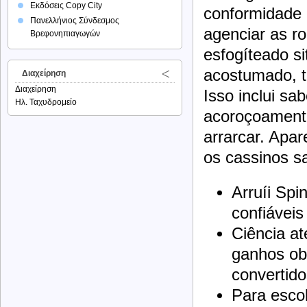
Εκδόσεις Copy City
conformidade 
Πανελλήνιος Σύνδεσμος
agenciar as r
Βρεφονηπιαγωγών
esfogíteado s
acostumado, t
Διαχείρηση
Διαχείρηση
Isso inclui sa
Ηλ. Ταχυδρομείο
acoroçoamento
arrarcar. Apar
os cassinos s
Arruíi Spi
confiáveis
Ciência at
ganhos ob
convertido
Para esco