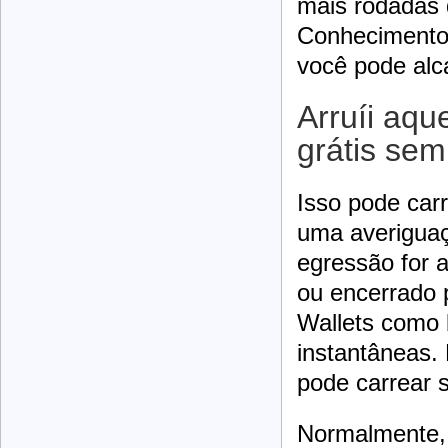
mais rodadas
Conhecimento
você pode alc
Arruíi aq
grátis sem
Isso pode car
uma averiguaç
egressão for 
ou encerrado 
Wallets como 
instantâneas.
pode carrear s
Normalmente, 