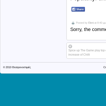
Posted by
Eleni
at 8:40 μμ
Sorry, the commen
Spice up The Game play top 
increase of Chilli
© 2010
Θεατρονοστιμιές
Cr