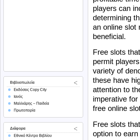
players can in
determining th
an online slot
beneficial.
Free slots tha
permit players 
variety of den
these have hig
Βιβλιοπωλεία
attention to t
Εκδόσεις Copy City
Ιανός
imperative for
Μαλλιάρης – Παιδεία
free online sl
Πρωτοπορία
Free slots tha
Διάφορα
option to ear
Εθνικό Κέντρο Βιβλίου