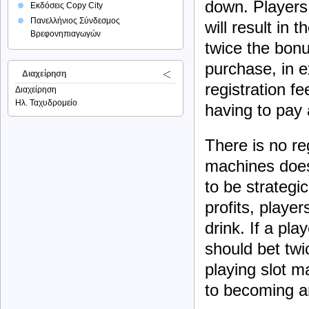
down. Players
Εκδόσεις Copy City
Πανελλήνιος Σύνδεσμος
will result in
Βρεφονηπιαγωγών
twice the bonu
purchase, in e
Διαχείρηση
registration fe
Διαχείρηση
Ηλ. Ταχυδρομείο
having to pay
There is no re
machines does
to be strateg
profits, play
drink. If a pl
should bet twi
playing slot m
to becoming an