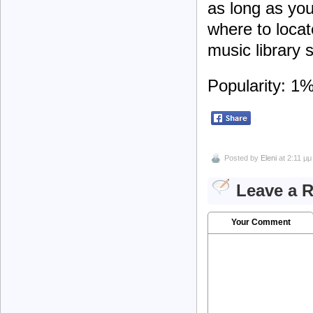
as long as yo
where to locat
music library 
Popularity: 1
Posted by
Eleni
at 2:11 μμ
Leave a 
Your Comment