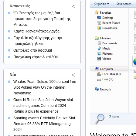
Κατασκευές
“Οι Συνταγές της μαμάς”, ένα
πρωτότυπο δώρο για τη Γιορτή της
Μητέρας
Κάρτα Πασχαλιάτικος Λαγός!
Εργαλείο αξιολόγησης για την
προσχολική ηλικία
Ομπρέλες από ύφασμα!
Πασχαλινή κάρτα & καλάθι!
Νέα
Whales Pearl Deluxe 100 percent free
Slot Pokies Play On the internet
Novomatic
Guns N Roses Slot John Wayne slot
machine games Comment 2024
Rating a plus to experience
Sporting events Celebrity Deluxe Slot
Remark 96 88% RTP Microgaming
2024