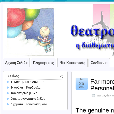
Αρχική Σελίδα
Πληροφορίες
Νέα-Κατασκευές
Σύνδεσμοι
Σελίδες
Απρ
Far more
Η Μπουμ και ο Λόνι … !
25
Personal
Η Λούλα η Καρδούλα
2023
Καλοκαιρινό βιβλίο
fast payday lo
Χριστουγεννιάτικο βιβλίο
Σχήματα με συναισθήματα
The genuine m