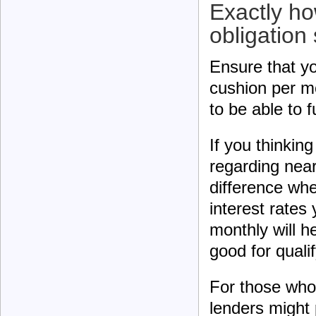
Exactly ho
obligation
Ensure that yo
cushion per mo
to be able to 
If you thinkin
regarding nea
difference wh
interest rate
monthly will h
good for qualif
For those who 
lenders might