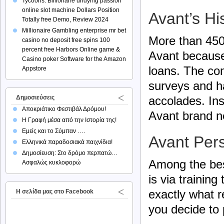
Tycoons: Billionaire undying passion
online slot machine Dollars Position
Avant’s Hi
Totally free Demo, Review 2024
Millionaire Gambling enterprise mr bet
More than 450
casino no deposit free spins 100
percent free Harbors Online game &
Avant because 
Casino poker Software for the Amazon
loans. The co
Appstore
surveys and h
Δημοσιεύσεις
accolades. In
Αποκριάτικο Φεστιβάλ Δρόμου!
Avant brand n
Η Γραφή μέσα από την Ιστορία της!
Εμείς και το Σύμπαν ….
Avant Per
Ελληνικά παραδοσιακά παιχνίδια!
Δημοσίευση: Στο δρόμο περπατώ…
Among the bes
Ασφαλώς κυκλοφορώ
is via trainin
exactly what 
H σελίδα μας στο Facebook
you decide to