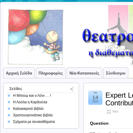
Αρχική Σελίδα
Πληροφορίες
Νέα-Κατασκευές
Σύνδεσμοι
Σελίδες
Ιαν
Expert L
Η Μπουμ και ο Λόνι … !
14
Contribu
Η Λούλα η Καρδούλα
2024
Καλοκαιρινό βιβλίο
Νέα
Χριστουγεννιάτικο βιβλίο
Σχήματα με συναισθήματα
Question