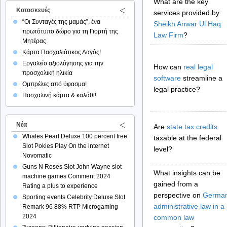
What are the key
Κατασκευές
services provided by
“Οι Συνταγές της μαμάς”, ένα
Sheikh Anwar Ul Haq
πρωτότυπο δώρο για τη Γιορτή της
Law Firm
?
Μητέρας
Κάρτα Πασχαλιάτικος Λαγός!
Εργαλείο αξιολόγησης για την
How can
real legal
προσχολική ηλικία
software
streamline a
Ομπρέλες από ύφασμα!
legal practice?
Πασχαλινή κάρτα & καλάθι!
Νέα
Are
state tax credits
Whales Pearl Deluxe 100 percent free
taxable at the federal
Slot Pokies Play On the internet
level?
Novomatic
Guns N Roses Slot John Wayne slot
What insights can be
machine games Comment 2024
gained from a
Rating a plus to experience
perspective on
Germa
Sporting events Celebrity Deluxe Slot
administrative law in a
Remark 96 88% RTP Microgaming
2024
common law