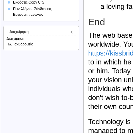
Εκδόσεις Copy City
a loving fa
Πανελλήνιος Σύνδεσμος
Βρεφονηπιαγωγών
End
Διαχείρηση
The web based 
Διαχείρηση
worldwide. You
Ηλ. Ταχυδρομείο
https://kissbr
to in which he
or him. Today 
your vision unl
individuals wh
don’t wish to
their own coun
Technology is r
managed to mak