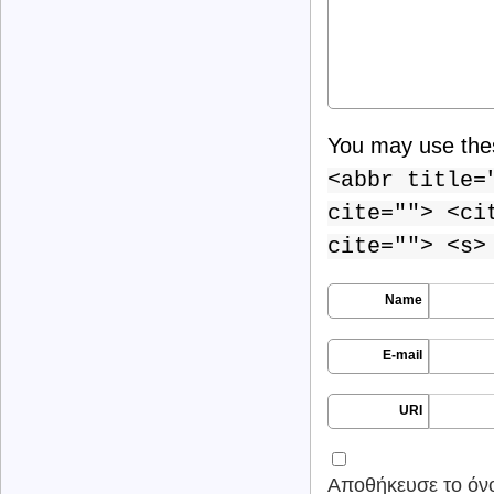
You may use th
<abbr title=
cite=""> <ci
cite=""> <s>
Name
E-mail
URI
Αποθήκευσε το όνομ