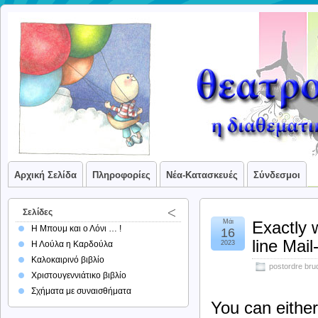
Αρχική Σελίδα
Πληροφορίες
Νέα-Κατασκευές
Σύνδεσμοι
Σελίδες
Μάι
Exactly 
Η Μπουμ και ο Λόνι … !
16
line Mai
Η Λούλα η Καρδούλα
2023
Καλοκαιρινό βιβλίο
postordre brud
Χριστουγεννιάτικο βιβλίο
Σχήματα με συναισθήματα
You can either