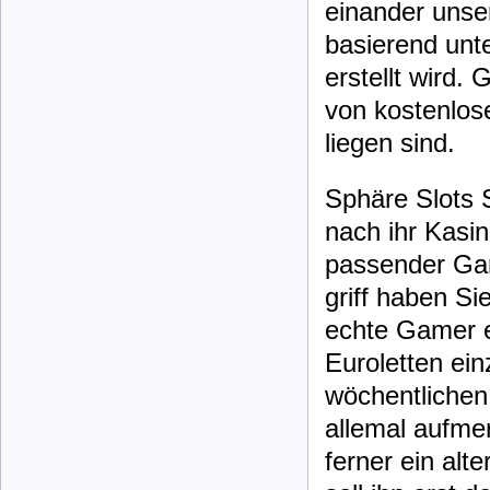
einander unse
basierend unt
erstellt wird.
von kostenlose
liegen sind.
Sphäre Slots 
nach ihr Kasi
passender Gam
griff haben Si
echte Gamer er
Euroletten ei
wöchentlichen
allemal aufme
ferner ein al