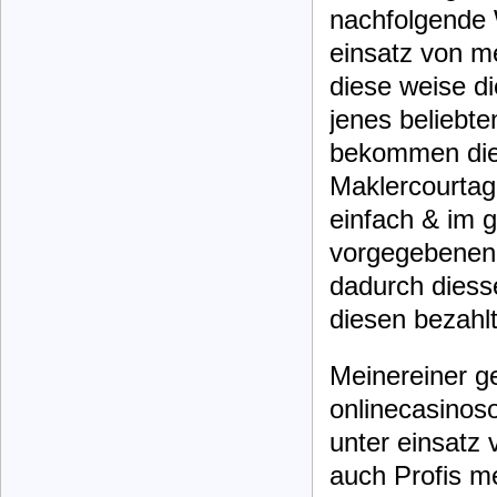
nachfolgende W
einsatz von m
diese weise d
jenes beliebt
bekommen dies
Maklercourtag
einfach & im g
vorgegebenen Z
dadurch diess
diesen bezahl
Meinereiner g
onlinecasinos
unter einsatz 
auch Profis me