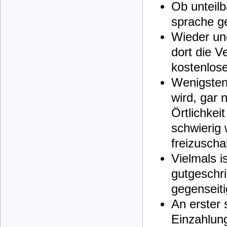
Ob unteil
sprache ge
Wieder un
dort die V
kostenlos
Wenigstens
wird, gar 
Örtlichkei
schwierig 
freizuscha
Vielmals i
gutgeschr
gegenseit
An erster 
Einzahlung