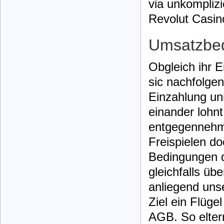
via unkomplizi
Revolut Casin
Umsatzbe
Obgleich ihr 
sic nachfolgen
Einzahlung un
einander lohnt
entgegennehm
Freispielen do
Bedingungen de
gleichfalls üb
anliegend uns
Ziel ein Flüge
AGB. So elter