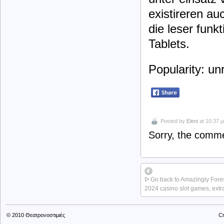
existireren a
die leser funk
Tablets.
Popularity: u
Posted by
Eleni
at 10:37 μ
Sorry, the commen
ᐅ Go back to Amazingly Fore
2024 casino slot games, ex
© 2010
Θεατρονοστιμιές
Cr