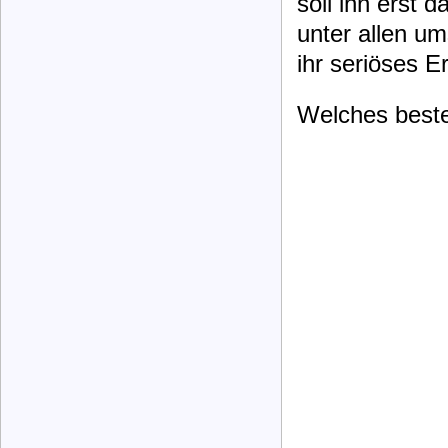
soll ihn erst
unter allen um
ihr seriöses E
Welches best