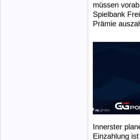
müssen vorab E
Spielbank Fre
Prämie auszahl
Innerster plan
Einzahlung ist 