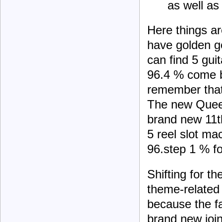
as well as
Here things a
have golden go
can find 5 gui
96.4 % come b
remember that
The new Queen
brand new 11t
5 reel slot ma
96.step 1 % fo
Shifting for t
theme-related
because the fa
brand new join