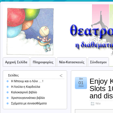
Αρχική Σελίδα
Πληροφορίες
Νέα-Κατασκευές
Σύνδεσμοι
Σελίδες
Enjoy K
Δεκ
Η Μπουμ και ο Λόνι … !
01
Slots 
Η Λούλα η Καρδούλα
2024
Καλοκαιρινό βιβλίο
and di
Χριστουγεννιάτικο βιβλίο
Σχήματα με συναισθήματα
Νέα