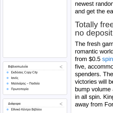
newest random 
and get the ea
Totally fr
no deposi
The fresh game
romantic worl
from $0.5
spin
five, accommo
Βιβλιοπωλεία
Εκδόσεις Copy City
spenders. The
Ιανός
victories will
Μαλλιάρης – Παιδεία
bump volume aw
Πρωτοπορία
in all spin. K
away from Form
Διάφορα
Εθνικό Κέντρο Βιβλίου