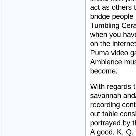
act as others 
bridge people 
Tumbling Cera
when you have
on the interne
Puma video ga
Ambience music
become.
With regards t
savannah and/
recording con
out table cons
portrayed by t
A good, K, Q, 